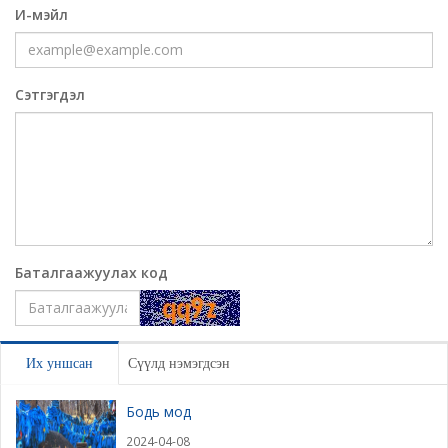
И-мэйл
Сэтгэгдэл
Баталгаажуулах код
Үлдээх
Их уншсан
Сүүлд нэмэгдсэн
Бодь мод
2024-04-08