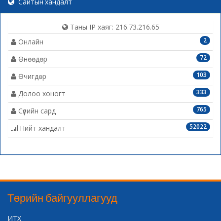
Сайтын хандалт
Таны IP хаяг: 216.73.216.65
2
Онлайн
72
Өнөөдөр
103
Өчигдөр
333
Долоо хоногт
765
Сүүлийн сард
52022
Нийт хандалт
Төрийн байгууллагууд
ИТХ