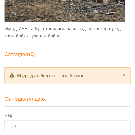
Иргэд, ААН та бүхэн хог хаягдлаа ил задгай хаяхгүй, нүхэнд
хаяж байхыг уриалж байна.
Сэтгэгдэл (0)
×
Мэдэгдэл.
Энд сэтгэгдэл байхгүй!
Сэтгэгдэл үлдээх
Нэр