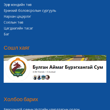
Эрүүл мэндийн төв
Ерөнхий боловсролын сургууль
Нархан цэцэрлэг
Соёлын төв
Цагдаагийн тасаг
Баг
Сошл хаяг
Холбоо барих
Бүрэгханагй сумын Нутгийн удирдлагын ордон