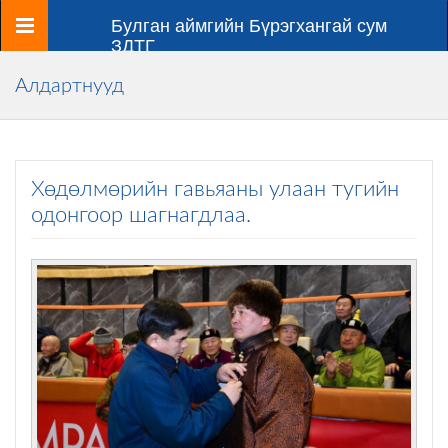
Цэс
Булган аймгийн Бүрэгхангай сум
ЗДТГ
Алдартнууд
Хөдөлмөрийн гавьяаны улаан тугийн
одонгоор шагнагдлаа.