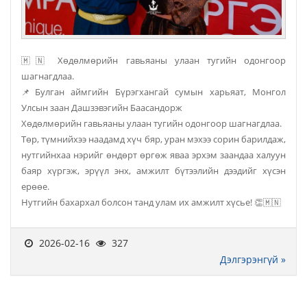
🇲🇳 Хөдөлмөрийн гавьяаны улаан тугийн одонгоор
шагнагдлаа.
📌Булган аймгийн Бүрэгхангай сумын харьяат, Монгол
Улсын заан Дашзэвэгийн Баасандорж
Хөдөлмөрийн гавьяаны улаан тугийн одонгоор шагнагдлаа.
Төр, түмнийхээ наадамд хүч бяр, уран мэхээ сорин барилдаж,
нутгийнхаа нэрийг өндөрт өргөж яваа эрхэм заандаа халуун
баяр хүргэж, эрүүл энх, амжилт бүтээлийн дээдийг хүсэн
ерөөе.
Нутгийн бахархал болсон танд улам их амжилт хүсье! 👏🇲🇳
2026-02-16
327
Дэлгэрэнгүй »