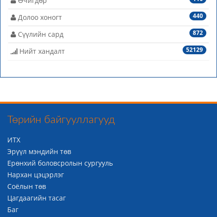
Өчигдөр
440
Долоо хоногт
872
Сүүлийн сард
52129
Нийт хандалт
Төрийн байгууллагууд
ИТХ
Эрүүл мэндийн төв
Ерөнхий боловсролын сургууль
Нархан цэцэрлэг
Соёлын төв
Цагдаагийн тасаг
Баг