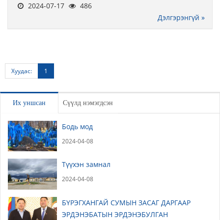
2024-07-17
486
Дэлгэрэнгүй »
Хуудас:
1
Их уншсан
Сүүлд нэмэгдсэн
Бодь мод
2024-04-08
Түүхэн замнал
2024-04-08
БҮРЭГХАНГАЙ СУМЫН ЗАСАГ ДАРГААР
ЭРДЭНЭБАТЫН ЭРДЭНЭБУЛГАН