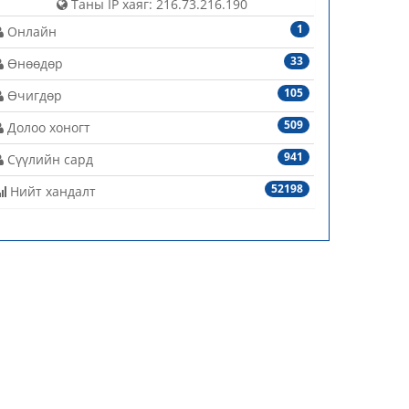
Таны IP хаяг: 216.73.216.190
1
Онлайн
33
Өнөөдөр
105
Өчигдөр
509
Долоо хоногт
941
Сүүлийн сард
52198
Нийт хандалт