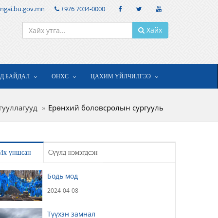
ngai.bu.gov.mn
+976 7034-0000
Хайх
ОД БАЙДАЛ
ОНХС
ЦАХИМ ҮЙЛЧИЛГЭЭ
йгууллагууд
Ерөнхий боловсролын сургууль
Их уншсан
Сүүлд нэмэгдсэн
Бодь мод
2024-04-08
Түүхэн замнал