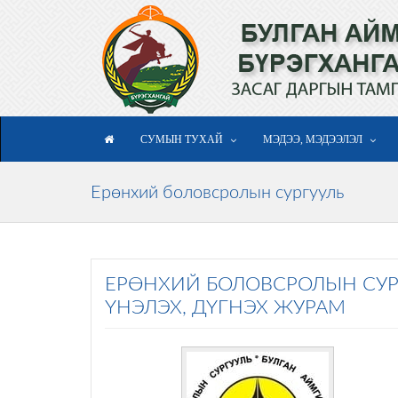
СУМЫН ТУХАЙ
МЭДЭЭ, МЭДЭЭЛЭЛ
Ерөнхий боловсролын сургууль
ЕРӨНХИЙ БОЛОВСРОЛЫН СУ
ҮНЭЛЭХ, ДҮГНЭХ ЖУРАМ