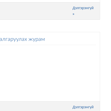
Дэлгэрэнгүй
»
шалгаруулах журам
Дэлгэрэнгүй