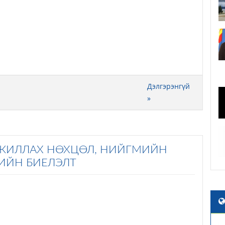
Дэлгэрэнгүй
»
 АЖИЛЛАХ НӨХЦӨЛ, НИЙГМИЙН
РИЙН БИЕЛЭЛТ