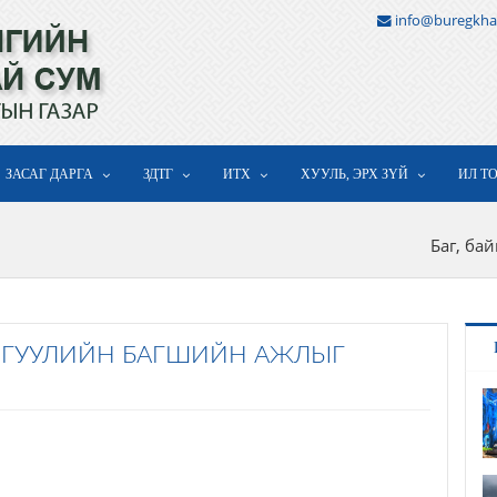
info@buregkha
ЗАСАГ ДАРГА
ЗДТГ
ИТХ
ХУУЛЬ, ЭРХ ЗҮЙ
ИЛ Т
Баг, ба
РГУУЛИЙН БАГШИЙН АЖЛЫГ