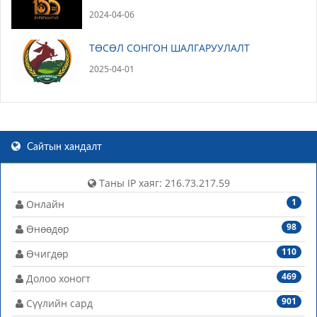
2024-04-06
ТӨСӨЛ СОНГОН ШАЛГАРУУЛАЛТ
2025-04-01
Сайтын хандалт
Таны IP хаяг: 216.73.217.59
1
Онлайн
98
Өнөөдөр
110
Өчигдөр
469
Долоо хоногт
901
Сүүлийн сард