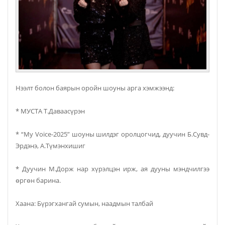
Нээлт болон баярын оройн шоуны арга хэмжээнд:
* МУСТА Т.Даваасүрэн
* “My Voice-2025” шоуны шилдэг оролцогчид, дуучин Б.Сувд-
Эрдэнэ, А.Түмэнхишиг
* Дуучин М.Дорж нар хүрэлцэн ирж, ая дууны мэндчилгээ
өргөн барина.
Хаана: Бүрэгхангай сумын, наадмын талбай