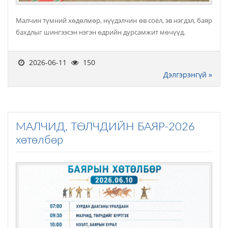
Малчин түмний хөдөлмөр, нүүдэлчин өв соёл, эв нэгдэл, баяр
бахдлыг шингээсэн нэгэн өдрийн дурсамжит мөчүүд.
2026-06-11
150
Дэлгэрэнгүй »
МАЛЧИД, ТӨЛЧДИЙН БАЯР-2026
хөтөлбөр