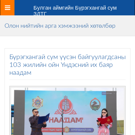
Цэс
Булган аймгийн Бүрэгхангай сум
ЗДТГ
Олон нийтийн арга хэмжээний хөтөлбөр
Бүрэгхангай сум үүсэн байгуулагдсаны
103 жилийн ойн Үндэсний их баяр
наадам