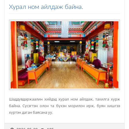
Хурал ном айлдаж байна.
Шаддүвдаржаалин хийдэд хурал ном айлдаж, тахилга хурж
байна. Сүсэгтэн олон та бүхэн морилон ирж, буян хишгээ
хүртэн даган баясана уу.