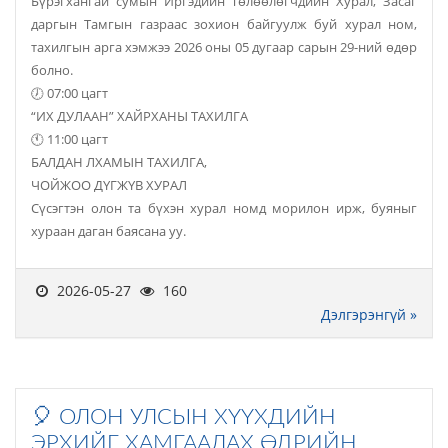
Бүрэгхангай сумын Иргэдийн Төлөөлөгчдийн Хурал, Засаг
даргын Тамгын газраас зохион байгуулж буй хурал ном,
тахилгын арга хэмжээ 2026 оны 05 дугаар сарын 29-ний өдөр
болно.
🕖 07:00 цагт
“ИХ ДУЛААН” ХАЙРХАНЫ ТАХИЛГА
🕚 11:00 цагт
БАЛДАН ЛХАМЫН ТАХИЛГА,
ЧОЙЖОО ДҮГЖҮВ ХУРАЛ
Сүсэгтэн олон та бүхэн хурал номд морилон ирж, буяныг
хураан даган баясана уу.
2026-05-27
160
Дэлгэрэнгүй »
🎈 ОЛОН УЛСЫН ХҮҮХДИЙН
ЭРХИЙГ ХАМГААЛАХ ӨДРИЙН