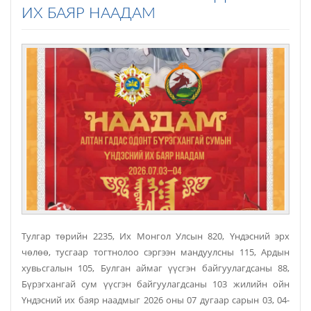
ИХ БАЯР НААДАМ
Тулгар төрийн 2235, Их Монгол Улсын 820, Үндэсний эрх
чөлөө, тусгаар тогтнолоо сэргээн мандуулсны 115, Ардын
хувьсгалын 105, Булган аймаг үүсгэн байгуулагдсаны 88,
Бүрэгхангай сум үүсгэн байгуулагдсаны 103 жилийн ойн
Үндэсний их баяр наадмыг 2026 оны 07 дугаар сарын 03, 04-