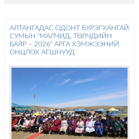
АЛТАНГАДАС ОДОНТ БҮРЭГХАНГАЙ
СУМЫН “МАЛЧИД, ТӨЛЧДИЙН
БАЯР – 2026” АРГА ХЭМЖЭЭНИЙ
ОНЦЛОХ АГШНУУД