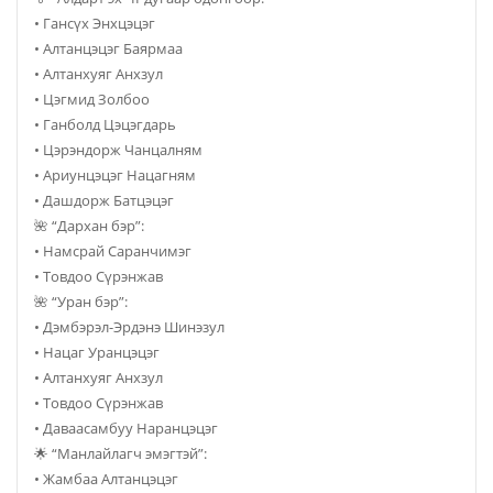
• Гансүх Энхцэцэг
• Алтанцэцэг Баярмаа
• Алтанхуяг Анхзул
• Цэгмид Золбоо
• Ганболд Цэцэгдарь
• Цэрэндорж Чанцалням
• Ариунцэцэг Нацагням
• Дашдорж Батцэцэг
🌺 “Дархан бэр”:
• Намсрай Саранчимэг
• Товдоо Сүрэнжав
🌺 “Уран бэр”:
• Дэмбэрэл-Эрдэнэ Шинэзул
• Нацаг Уранцэцэг
• Алтанхуяг Анхзул
• Товдоо Сүрэнжав
• Даваасамбуу Наранцэцэг
🌟 “Манлайлагч эмэгтэй”:
• Жамбаа Алтанцэцэг