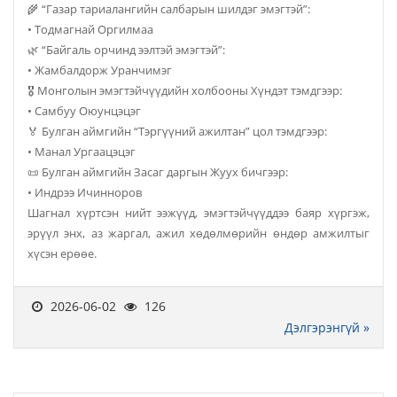
🌾 “Газар тариалангийн салбарын шилдэг эмэгтэй”:
• Тодмагнай Оргилмаа
🌿 “Байгаль орчинд ээлтэй эмэгтэй”:
• Жамбалдорж Уранчимэг
🎖 Монголын эмэгтэйчүүдийн холбооны Хүндэт тэмдгээр:
• Самбуу Оюунцэцэг
🏅 Булган аймгийн “Тэргүүний ажилтан” цол тэмдгээр:
• Манал Ургаацэцэг
📜 Булган аймгийн Засаг даргын Жуух бичгээр:
• Индрээ Ичинноров
Шагнал хүртсэн нийт ээжүүд, эмэгтэйчүүддээ баяр хүргэж,
эрүүл энх, аз жаргал, ажил хөдөлмөрийн өндөр амжилтыг
хүсэн ерөөе.
2026-06-02
126
Дэлгэрэнгүй »