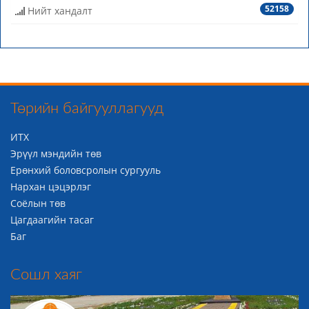
52158
Нийт хандалт
Төрийн байгууллагууд
ИТХ
Эрүүл мэндийн төв
Ерөнхий боловсролын сургууль
Нархан цэцэрлэг
Соёлын төв
Цагдаагийн тасаг
Баг
Сошл хаяг