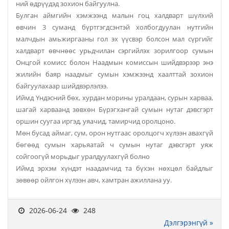
ний өдрүүдэд зохион байгуулна.
Булган аймгийн хэмжээнд малын гоц халдварт шүлхий
өвчин 3 суманд бүртгэгдсэнтэй холбогдуулан нутгийн
малчдын амьжиргааны гол эх үүсвэр болсон мал сүргийг
халдварт өвчнөөс урьдчилан сэргийлэх зорилгоор сумын
Онцгой комисс болон Наадмын комиссын шийдвэрээр энэ
жилийн баяр наадмыг сумын хэмжээнд хаалттай зохион
байгуулахаар шийдвэрлэлээ.
Иймд Үндэсний бөх, хурдан морины уралдаан, сурын харваа,
шагай харваанд зөвхөн Бүрэгхангай сумын нутаг дэвсгэрт
оршин суугаа иргэд, уяачид, тамирчид оролцоно.
Мөн бусад аймаг, сум, орон нутгаас оролцогч хүлээн авахгүй
бөгөөд сумын харьяатай ч сумын нутаг дэвсгэрт уяж
сойгоогүй морьдыг уралдуулахгүй болно
Иймд эрхэм хүндэт наадамчид та бүхэн нөхцөл байдлыг
зөвөөр ойлгон хүлээн авч, хамтран ажиллана уу.
2026-06-24
248
Дэлгэрэнгүй »