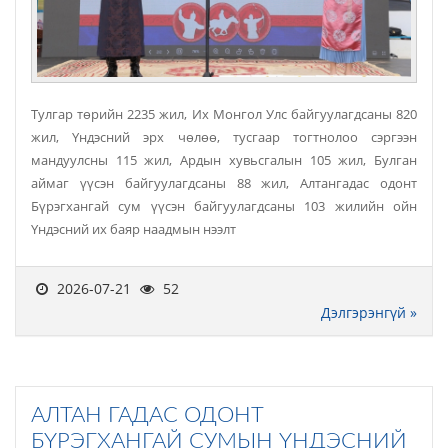
Тулгар төрийн 2235 жил, Их Монгол Улс байгуулагдсаны 820
жил, Үндэсний эрх чөлөө, тусгаар тогтнолоо сэргээн
мандуулсны 115 жил, Ардын хувьсгалын 105 жил, Булган
аймаг үүсэн байгуулагдсаны 88 жил, Алтангадас одонт
Бүрэгхангай сум үүсэн байгуулагдсаны 103 жилийн ойн
Үндэсний их баяр наадмын нээлт
2026-07-21
52
Дэлгэрэнгүй »
АЛТАН ГАДАС ОДОНТ
БҮРЭГХАНГАЙ СУМЫН ҮНДЭСНИЙ