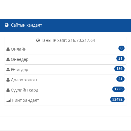
Сайтын хандалт
Таны IP хаяг: 216.73.217.64
0
Онлайн
31
Өнөөдөр
186
Өчигдөр
31
Долоо хоногт
1235
Сүүлийн сард
52492
Нийт хандалт