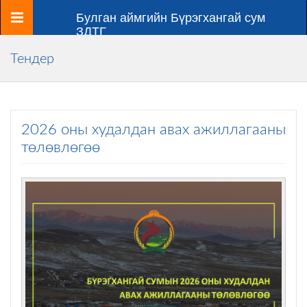
Цэс
Булган аймгийн Бүрэгхангай сум
ЗДТГ
Тендер
2026 оны худалдан авах ажиллагааны
төлөвлөгөө