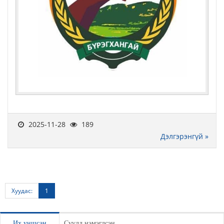
2025-11-28
189
Дэлгэрэнгүй »
Хуудас:
1
Их уншсан
Сүүлд нэмэгдсэн