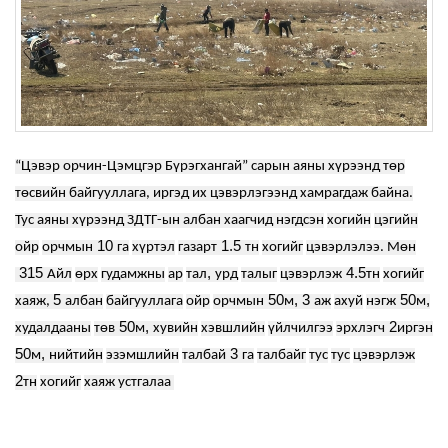
“Цэвэр орчин-Цэмцгэр Бүрэгхангай” сарын аяны хүрээнд төр
төсвийн байгууллага, иргэд их цэвэрлэгээнд хамрагдаж байна.
Тус а
яны хүрээнд ЗДТГ-ын албан хаагчид н
эгдсэн
хогийн
цэгийн
10
1.5
ойр
орчмын
га
хүртэл
газарт
тн
хогийг
цэвэрлэ
лээ. Мөн
315
,
4.5
Айл
өрх
гудамжны
ар
тал
урд
талыг
цэвэрлэж
тн
хогийг
5
50
, 3
50
,
хаяж,
албан
байгууллага
ойр
орчмын
м
аж
ахуй
нэгж
м
50
,
2
худалдааны
төв
м
хувийн
хэвшлийн
үйлчилгээ
эрхлэгч
иргэн
50
,
3
м
нийтийн
эзэмшлийн
талбай
га
талбайг
тус
тус
цэвэрлэж
2
тн
хогийг
хаяж устгалаа