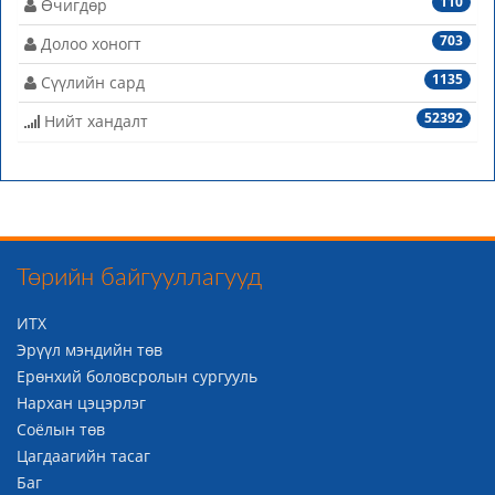
110
Өчигдөр
703
Долоо хоногт
1135
Сүүлийн сард
52392
Нийт хандалт
Төрийн байгууллагууд
ИТХ
Эрүүл мэндийн төв
Ерөнхий боловсролын сургууль
Нархан цэцэрлэг
Соёлын төв
Цагдаагийн тасаг
Баг