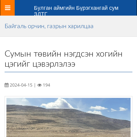
Цэс
Булган аймгийн Бүрэгхангай сум
ЗДТГ
Байгаль орчин, газрын харилцаа
Сумын төвийн нэгдсэн хогийн
цэгийг цэвэрлэлээ
2024-04-15 |
194