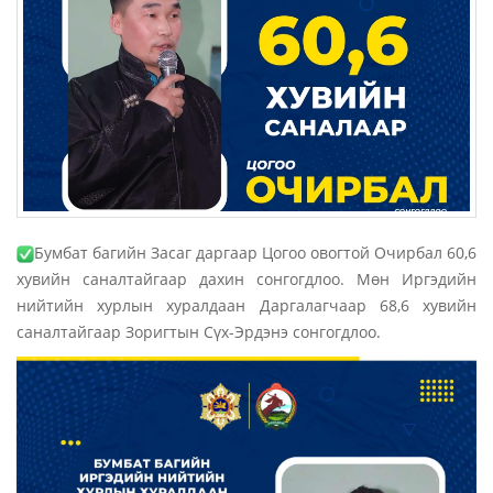
Бумбат багийн Засаг даргаар Цогоо овогтой Очирбал 60,6
хувийн саналтайгаар дахин сонгогдлоо. Мөн Иргэдийн
нийтийн хурлын хуралдаан Даргалагчаар 68,6 хувийн
саналтайгаар Зоригтын Сүх-Эрдэнэ сонгогдлоо.