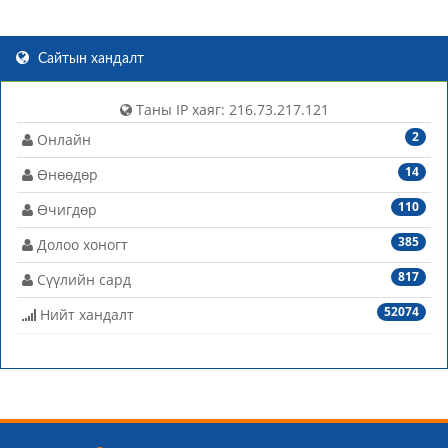
Сайтын хандалт
Таны IP хаяг: 216.73.217.121
2
Онлайн
14
Өнөөдөр
110
Өчигдөр
385
Долоо хоногт
817
Сүүлийн сард
52074
Нийт хандалт