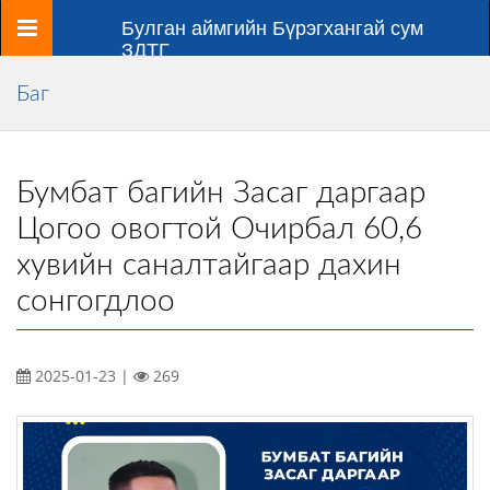
Цэс
Булган аймгийн Бүрэгхангай сум
ЗДТГ
Баг
Бумбат багийн Засаг даргаар
Цогоо овогтой Очирбал 60,6
хувийн саналтайгаар дахин
сонгогдлоо
2025-01-23 |
269