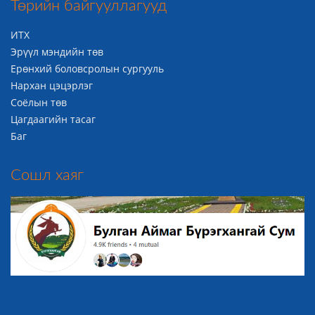
Төрийн байгууллагууд
ИТХ
Эрүүл мэндийн төв
Ерөнхий боловсролын сургууль
Нархан цэцэрлэг
Соёлын төв
Цагдаагийн тасаг
Баг
Сошл хаяг