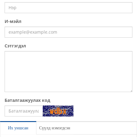
И-мэйл
Сэтгэгдэл
Баталгаажуулах код
Үлдээх
Их уншсан
Сүүлд нэмэгдсэн