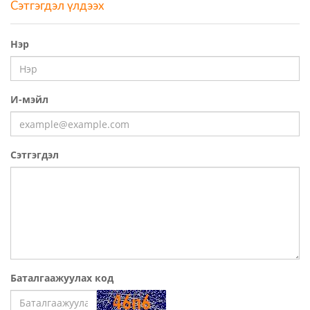
Сэтгэгдэл үлдээх
Нэр
И-мэйл
Сэтгэгдэл
Баталгаажуулах код