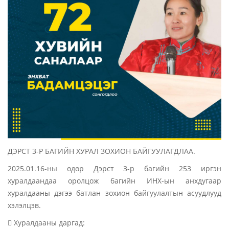
ДЭРСТ 3-Р БАГИЙН ХУРАЛ ЗОХИОН БАЙГУУЛАГДЛАА.
2025.01.16-ны өдөр Дэрст 3-р багийн 253 иргэн
хуралдаандаа оролцож багийн ИНХ-ын анхдугаар
хуралдааны дэгээ батлан зохион байгуулалтын асуудлууд
хэлэлцэв.
 Хуралдааны даргад: