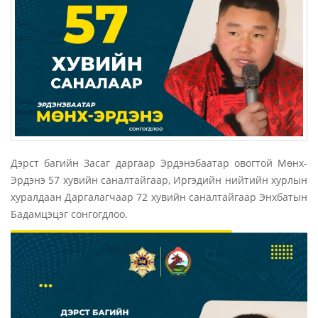
Дэрст багийн Засаг даргаар Эрдэнэбаатар овогтой Мөнх-
Эрдэнэ 57 хувийн саналтайгаар, Иргэдийн нийтийн хурлын
хуралдаан Даргалагчаар 72 хувийн саналтайгаар Энхбатын
Бадамцэцэг сонгогдлоо.