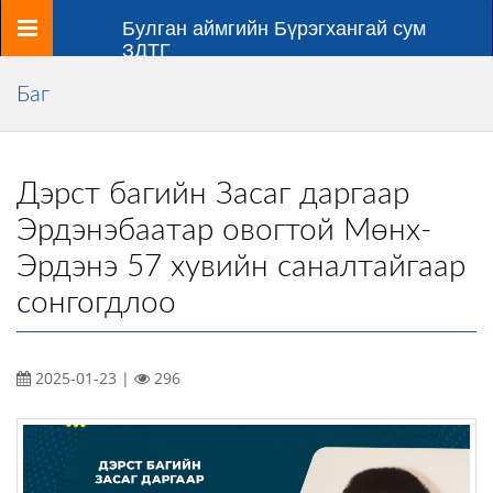
Цэс
Булган аймгийн Бүрэгхангай сум
ЗДТГ
Баг
Дэрст багийн Засаг даргаар
Эрдэнэбаатар овогтой Мөнх-
Эрдэнэ 57 хувийн саналтайгаар
сонгогдлоо
2025-01-23 |
296