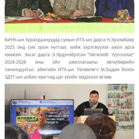
БИНХ-ын Хуралдаануудад сумын ИТХ-ын дарга Н.Эрхэмбаяр
2025 онд сум орон нутгаас хийж хэрэгжүүлэх ажил арга
хэмжээг, Засаг дарга Э.Эрдэнэбулган "Хөгжлийг түүчээлье"
2024-2028 оны үйл ажиллагааны хөтөлбөрийн
танилцуулгыг, аймгийн ИТХ-ын Төлөөлөгч М.Бадам болон
ЗДТГ-ын албан хаагчид цаг үеийн мэдээлэл өглөө.