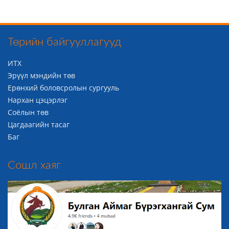
Төрийн байгууллагууд
ИТХ
Эрүүл мэндийн төв
Ерөнхий боловсролын сургууль
Нархан цэцэрлэг
Соёлын төв
Цагдаагийн тасаг
Баг
Сошл хаяг