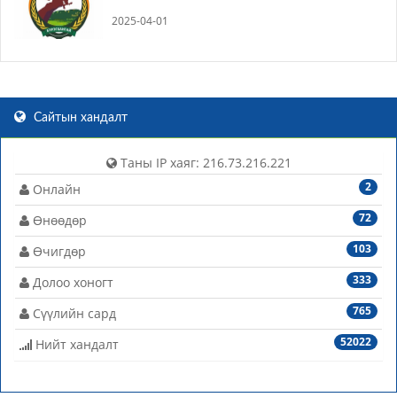
2025-04-01
Сайтын хандалт
Таны IP хаяг: 216.73.216.221
2
Онлайн
72
Өнөөдөр
103
Өчигдөр
333
Долоо хоногт
765
Сүүлийн сард
52022
Нийт хандалт