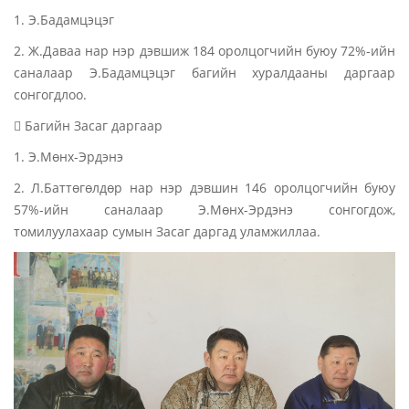
1. Э.Бадамцэцэг
2. Ж.Даваа нар нэр дэвшиж 184 оролцогчийн буюу 72%-ийн
саналаар Э.Бадамцэцэг багийн хуралдааны даргаар
сонгогдлоо.
 Багийн Засаг даргаар
1. Э.Мөнх-Эрдэнэ
2. Л.Баттөгөлдөр нар нэр дэвшин 146 оролцогчийн буюу
57%-ийн саналаар Э.Мөнх-Эрдэнэ сонгогдож,
томилуулахаар сумын Засаг даргад уламжиллаа.