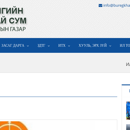
info@buregkha
ЗАСАГ ДАРГА
ЗДТГ
ИТХ
ХУУЛЬ, ЭРХ ЗҮЙ
ИЛ Т
И