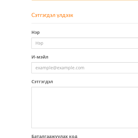
Сэтгэгдэл үлдээх
Нэр
И-мэйл
Сэтгэгдэл
Баталгаажуулах код