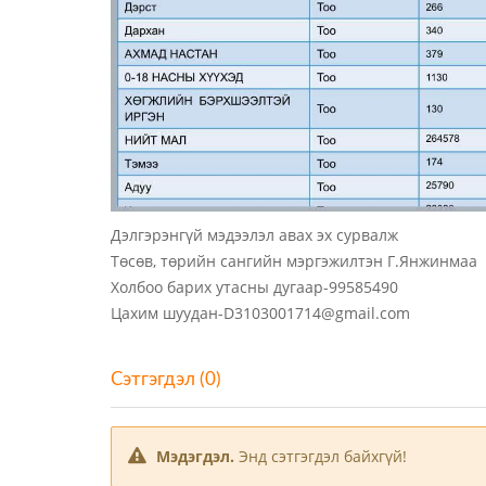
Дэлгэрэнгүй мэдээлэл авах эх сурвалж
Төсөв, төрийн сангийн мэргэжилтэн Г.Янжинмаа
Холбоо барих утасны дугаар-99585490
Цахим шуудан-D3103001714@gmail.com
Сэтгэгдэл (0)
Мэдэгдэл.
Энд сэтгэгдэл байхгүй!