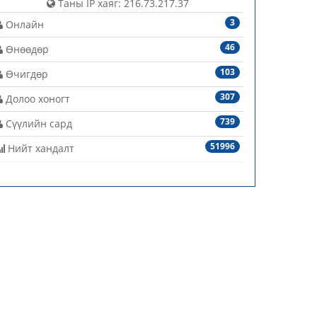
Таны IP хаяг: 216.73.217.37
3
Онлайн
46
Өнөөдөр
103
Өчигдөр
307
Долоо хоногт
739
Сүүлийн сард
51996
Нийт хандалт