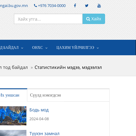
ngai.bu.gov.mn
+976 7034-0000
Хайх
ОД БАЙДАЛ
ОНХС
ЦАХИМ ҮЙЛЧИЛГЭЭ
л тод байдал
Статистикийн мэдээ, мэдээлэл
Их уншсан
Сүүлд нэмэгдсэн
Бодь мод
2024-04-08
Түүхэн замнал