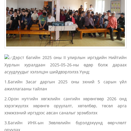
Дэрст багийн 2025 оны II улирлын иргэдийн Нийтийн
Хурлын хуралдаан 2025-05-26-ны өдөр болж дараах
асуудлуудыг хэлэлцэн шийдвэрлэлээ.Үүнд:
1.Багийн Засаг даргын 2025 оны эхний 5 сарын үйл
ажиллагааны тайлан
2.Орон нутгийн хөгжлийн сангийн хөрөнгөөр 2026 онд
хэрэгжүүлэх хөрөнгө оруулалт, хөтөлбөр, төсөл арга
хэмжээний иргэдээс авсан саналыг эрэмбэлэх
3.Багийн ИНХ-ын Зөвлөлийн бүрэлдэхүүнд өөрчлөлт
оруулах