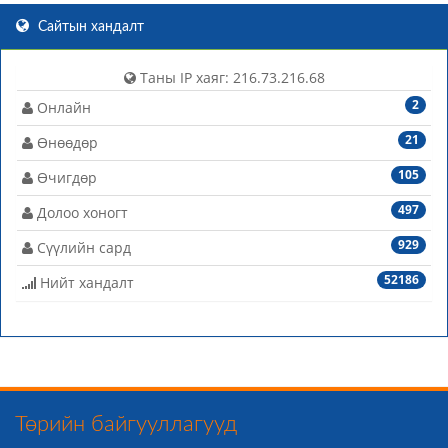
Сайтын хандалт
Таны IP хаяг: 216.73.216.68
2
Онлайн
21
Өнөөдөр
105
Өчигдөр
497
Долоо хоногт
929
Сүүлийн сард
52186
Нийт хандалт
Төрийн байгууллагууд