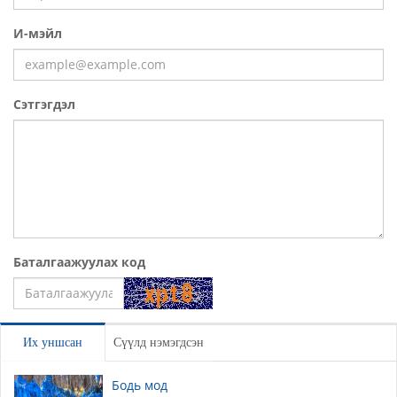
И-мэйл
Сэтгэгдэл
Баталгаажуулах код
Үлдээх
Их уншсан
Сүүлд нэмэгдсэн
Бодь мод