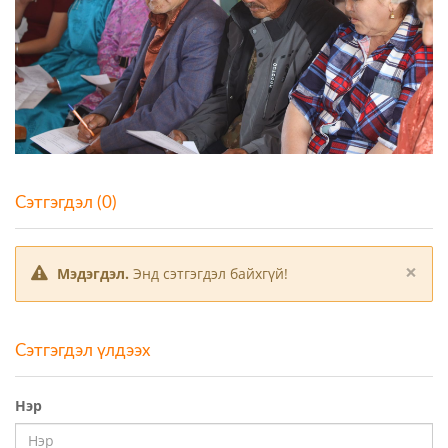
Сэтгэгдэл (0)
×
Мэдэгдэл.
Энд сэтгэгдэл байхгүй!
Сэтгэгдэл үлдээх
Нэр