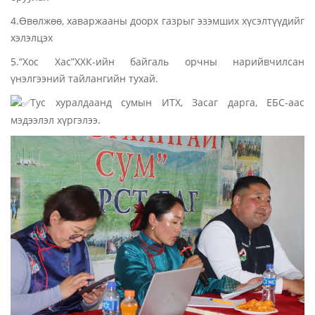
4.Өвөлжөө, хаваржааны доорх газрыг эзэмших хүсэлтүүдийг
хэлэлцэх
5.“Хос Хас”ХХК-ийн байгаль орчны нарийвчилсан
үнэлгээний тайлангийн тухай.
Тус хуралдаанд сумын ИТХ, Засаг дарга, ЕБС-аас
мэдээлэл хүргэлээ.