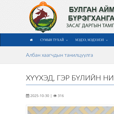
СУМЫН ТУХАЙ
МЭДЭЭ, МЭДЭЭЛЭЛ
Албан хаагчдын танилцуулга
ХҮҮХЭД, ГЭР БҮЛИЙН 
2025-10-30 |
316