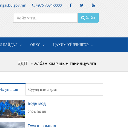
ngai.bu.gov.mn
+976 7034-0000
Хайх
ОД БАЙДАЛ
ОНХС
ЦАХИМ ҮЙЛЧИЛГЭЭ
ЗДТГ
Албан хаагчдын танилцуулга
Их уншсан
Сүүлд нэмэгдсэн
Бодь мод
2024-04-08
Түүхэн замнал