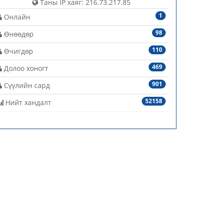
Таны IP хаяг: 216.73.217.85
1
Онлайн
98
Өнөөдөр
110
Өчигдөр
469
Долоо хоногт
901
Сүүлийн сард
52158
Нийт хандалт