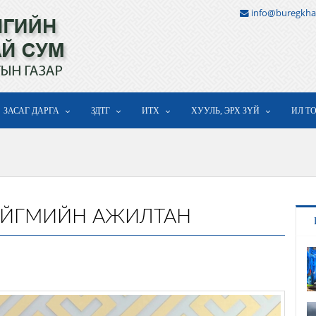
info@buregkha
ЗАСАГ ДАРГА
ЗДТГ
ИТХ
ХУУЛЬ, ЭРХ ЗҮЙ
ИЛ Т
НИЙГМИЙН АЖИЛТАН