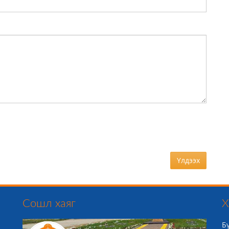
Үлдээх
Сошл хаяг
Х
Б