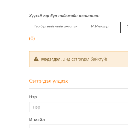
Хүүхэд гэр бүл нийгмийн ажилтан:
Гэр бүл нийгмийн ажилтан
М.
Мөнхзул
(0)
Мэдэгдэл.
Энд сэтгэгдэл байхгүй!
Сэтгэгдэл үлдээх
Нэр
И-мэйл