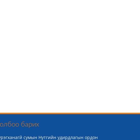
олбоо барих
үрэгханагй сумын Нутгийн удирдлагын ордон