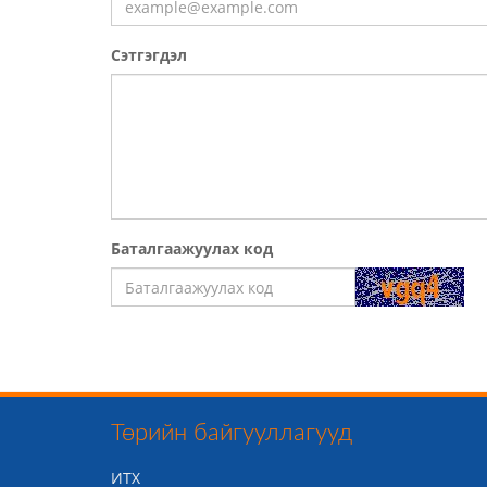
Сэтгэгдэл
Баталгаажуулах код
Төрийн байгууллагууд
ИТХ