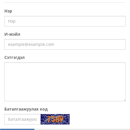
Нэр
И-мэйл
Сэтгэгдэл
Баталгаажуулах код