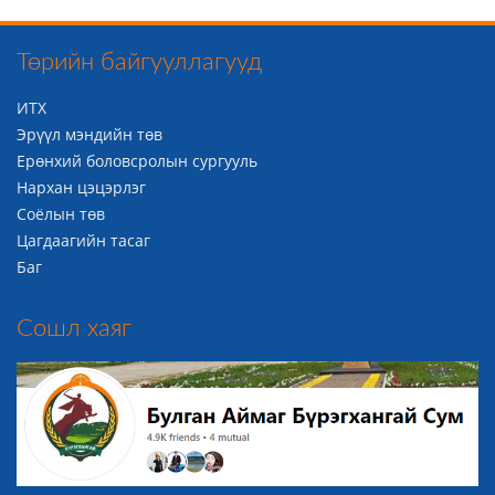
Төрийн байгууллагууд
ИТХ
Эрүүл мэндийн төв
Ерөнхий боловсролын сургууль
Нархан цэцэрлэг
Соёлын төв
Цагдаагийн тасаг
Баг
Сошл хаяг