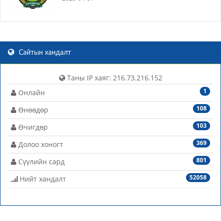
Сайтын хандалт
Таны IP хаяг: 216.73.216.152
1
Онлайн
108
Өнөөдөр
103
Өчигдөр
369
Долоо хоногт
801
Сүүлийн сард
52058
Нийт хандалт