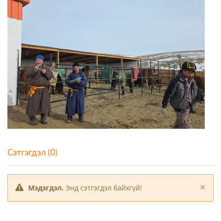
Сэтгэгдэл (0)
×
Мэдэгдэл.
Энд сэтгэгдэл байхгүй!