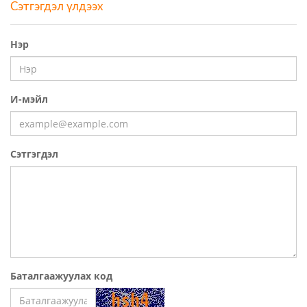
Сэтгэгдэл үлдээх
Нэр
И-мэйл
Сэтгэгдэл
Баталгаажуулах код