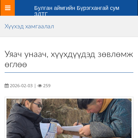
Цэс
Булган аймгийн Бүрэгхангай сум
ЗДТГ
Хүүхэд хамгаалал
Уяач унаач, хүүхдүүдэд зөвлөмж
өглөө
2026-02-03 |
259