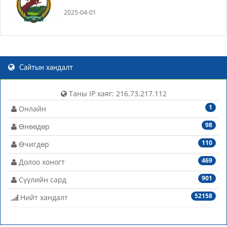
2025-04-01
Сайтын хандалт
Таны IP хаяг: 216.73.217.112
1
Онлайн
98
Өнөөдөр
110
Өчигдөр
469
Долоо хоногт
901
Сүүлийн сард
52158
Нийт хандалт