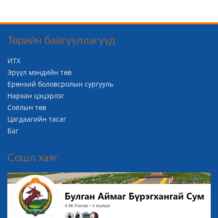
Төрийн байгууллагууд
ИТХ
Эрүүл мэндийн төв
Ерөнхий боловсролын сургууль
Нархан цэцэрлэг
Соёлын төв
Цагдаагийн тасаг
Баг
Сошл хаяг