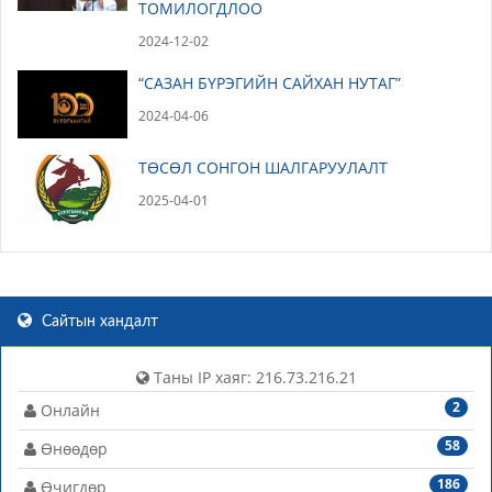
ТОМИЛОГДЛОО
2024-12-02
“САЗАН БҮРЭГИЙН САЙХАН НУТАГ”
2024-04-06
ТӨСӨЛ СОНГОН ШАЛГАРУУЛАЛТ
2025-04-01
Сайтын хандалт
Таны IP хаяг: 216.73.216.21
2
Онлайн
58
Өнөөдөр
186
Өчигдөр