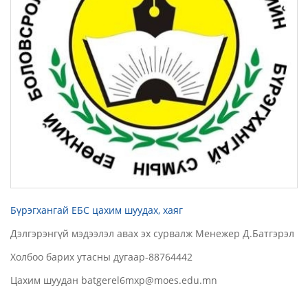
Бүрэгхангай ЕБС цахим шуудах, хаяг
Дэлгэрэнгүй мэдээлэл авах эх сурвалж Менежер Д.Батгэрэл
Холбоо барих утасны дугаар-88764442
Цахим шуудан batgerel6mxp@moes.edu.mn