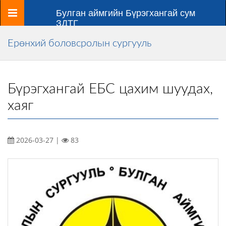
Цэс
Булган аймгийн Бүрэгхангай сум
ЗДТГ
Ерөнхий боловсролын сургууль
Бүрэгхангай ЕБС цахим шуудах,
хаяг
2026-03-27 |
83