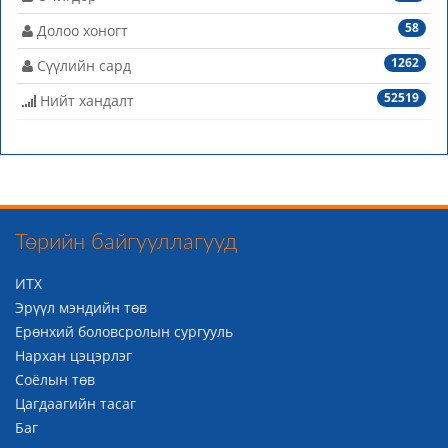
58
Долоо хоногт
1262
Сүүлийн сард
52519
Нийт хандалт
Төрийн байгууллагууд
ИТХ
Эрүүл мэндийн төв
Ерөнхий боловсролын сургууль
Нархан цэцэрлэг
Соёлын төв
Цагдаагийн тасаг
Баг