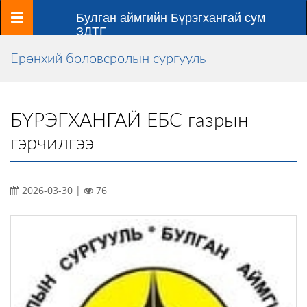
Цэс
Булган аймгийн Бүрэгхангай сум
ЗДТГ
Ерөнхий боловсролын сургууль
БҮРЭГХАНГАЙ ЕБС газрын
гэрчилгээ
2026-03-30 |
76