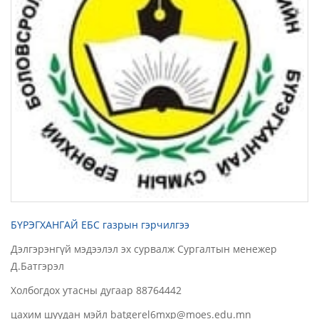
БҮРЭГХАНГАЙ ЕБС газрын гэрчилгээ
Дэлгэрэнгүй мэдээлэл эх сурвалж Сургалтын менежер
Д.Батгэрэл
Холбогдох утасны дугаар 88764442
цахим шуудан мэйл batgerel6mxp@moes.edu.mn