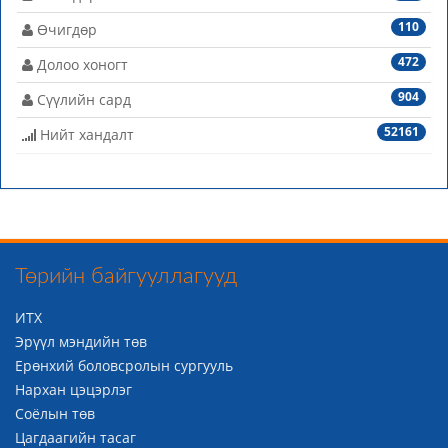
110
Өчигдөр
472
Долоо хоногт
904
Сүүлийн сард
52161
Нийт хандалт
Төрийн байгууллагууд
ИТХ
Эрүүл мэндийн төв
Ерөнхий боловсролын сургууль
Нархан цэцэрлэг
Соёлын төв
Цагдаагийн тасаг