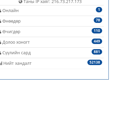
Таны IP хаяг: 216.73.217.173
1
Онлайн
78
Өнөөдөр
110
Өчигдөр
449
Долоо хоногт
881
Сүүлийн сард
52138
Нийт хандалт