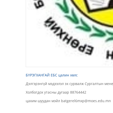
БҮРЭГХАНГАЙ ЕБС цалин хөлс
Дэлгэрэнгүй мэдээлэл эх сурвалж Сургалтын мен
Холбогдох утасны дугаар 88764442
цахим шуудан мэйл batgerel6mxp@moes.edu.mn