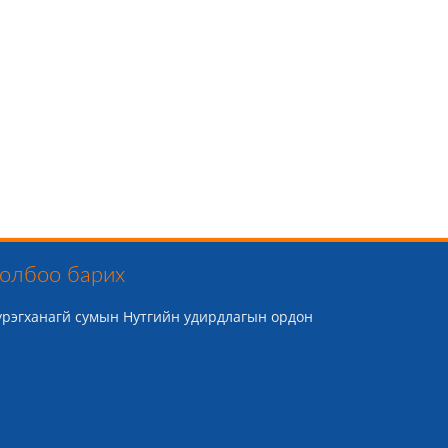
олбоо барих
үрэгханагй сумын Нутгийн удирдлагын ордон