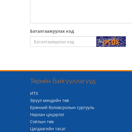
Баталгаажуулах код
Төрийн байгууллагууд
ИТХ
Эрүүл мэндийн төв
Ерөнхий боловсролын сургууль
Нархан цэцэрлэг
Соёлын төв
Цагдаагийн тасаг