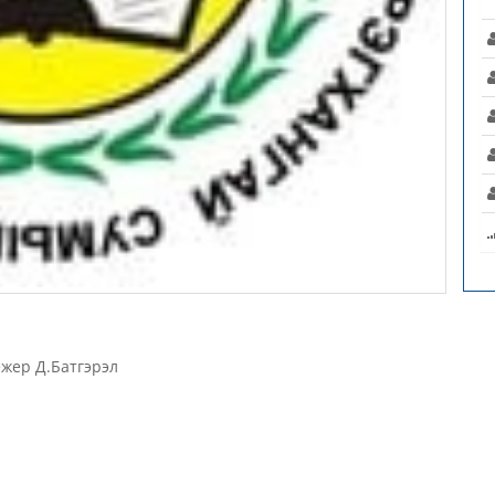
ежер Д.Батгэрэл