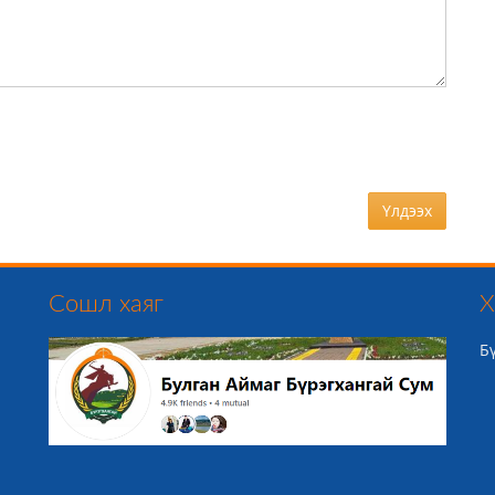
Үлдээх
Сошл хаяг
Х
Б