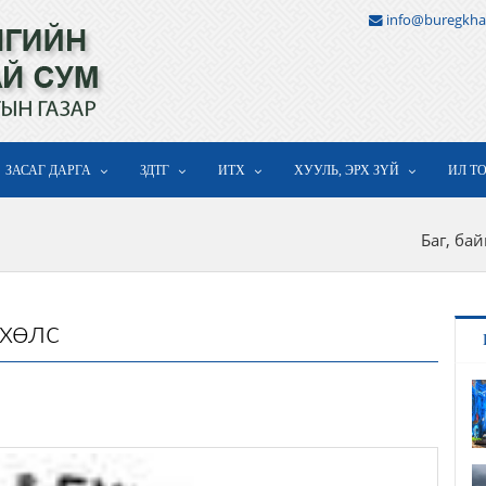
info@buregkha
ЗАСАГ ДАРГА
ЗДТГ
ИТХ
ХУУЛЬ, ЭРХ ЗҮЙ
ИЛ Т
Баг, ба
хөлс