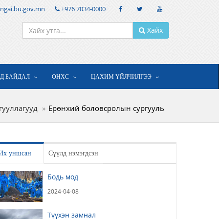
ngai.bu.gov.mn
+976 7034-0000
Хайх
ОД БАЙДАЛ
ОНХС
ЦАХИМ ҮЙЛЧИЛГЭЭ
йгууллагууд
Ерөнхий боловсролын сургууль
Их уншсан
Сүүлд нэмэгдсэн
Бодь мод
2024-04-08
Түүхэн замнал