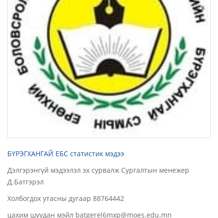
БҮРЭГХАНГАЙ ЕБС статистик мэдээ
Дэлгэрэнгүй мэдээлэл эх сурвалж Сургалтын менежер
Д.Батгэрэл
Холбогдох утасны дугаар 88764442
цахим шуудан мэйл batgerel6mxp@moes.edu.mn