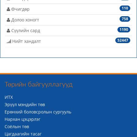
110
Өчигдөр
758
Долоо хоногт
1190
Сүүлийн сард
52447
Нийт хандалт
Төрийн байгууллагууд
ИТХ
Эрүүл мэндийн төв
Ерөнхий боловсролын сургууль
Нархан цэцэрлэг
Соёлын төв
Цагдаагийн тасаг