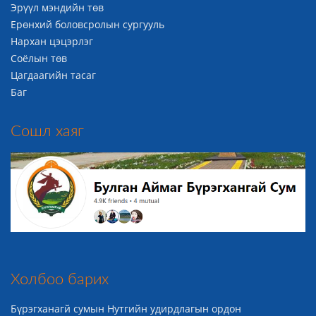
Эрүүл мэндийн төв
Ерөнхий боловсролын сургууль
Нархан цэцэрлэг
Соёлын төв
Цагдаагийн тасаг
Баг
Сошл хаяг
Холбоо барих
Бүрэгханагй сумын Нутгийн удирдлагын ордон