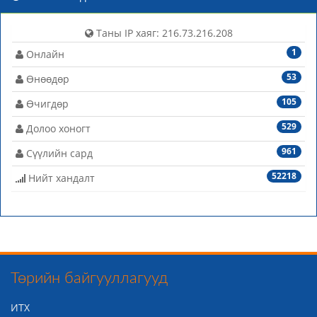
Таны IP хаяг: 216.73.216.208
1
Онлайн
53
Өнөөдөр
105
Өчигдөр
529
Долоо хоногт
961
Сүүлийн сард
52218
Нийт хандалт
Төрийн байгууллагууд
ИТХ