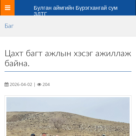
Цэс
Булган аймгийн Бүрэгхангай сум
ЗДТГ
Баг
Цахт багт ажлын хэсэг ажиллаж
байна.
2026-04-02 |
204