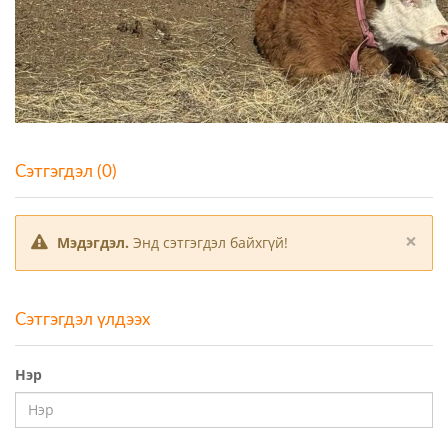
Сэтгэгдэл (0)
×
Мэдэгдэл.
Энд сэтгэгдэл байхгүй!
Сэтгэгдэл үлдээх
Нэр