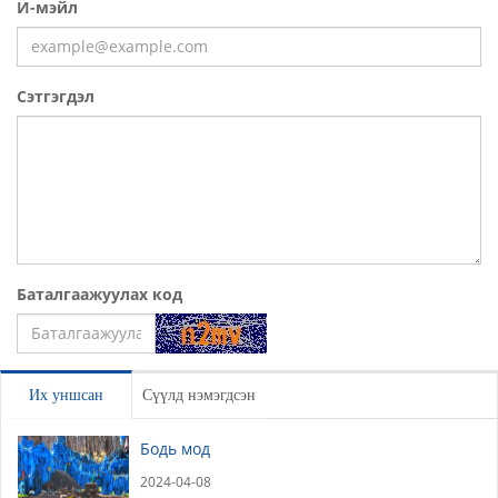
И-мэйл
Сэтгэгдэл
Баталгаажуулах код
Үлдээх
Их уншсан
Сүүлд нэмэгдсэн
Бодь мод
2024-04-08