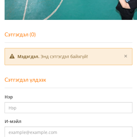
Сэтгэгдэл (0)
×
Мэдэгдэл.
Энд сэтгэгдэл байхгүй!
Сэтгэгдэл үлдээх
Нэр
И-мэйл