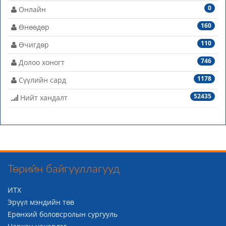
0
Онлайн
160
Өнөөдөр
110
Өчигдөр
746
Долоо хоногт
1178
Сүүлийн сард
52435
Нийт хандалт
Төрийн байгууллагууд
ИТХ
Эрүүл мэндийн төв
Ерөнхий боловсролын сургууль