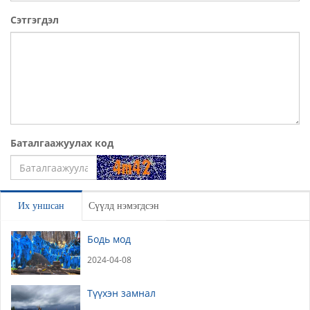
Сэтгэгдэл
Баталгаажуулах код
Үлдээх
Их уншсан
Сүүлд нэмэгдсэн
Бодь мод
2024-04-08
Түүхэн замнал