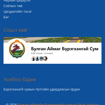
Нархан цэцэрлэг
Соёлын төв
Цагдаагийн тасаг
Баг
Сошл хаяг
Холбоо барих
Бүрэгханагй сумын Нутгийн удирдлагын ордон
© 2026
Булган аймгийн Бүрэгхангай сумын Засаг Даргын