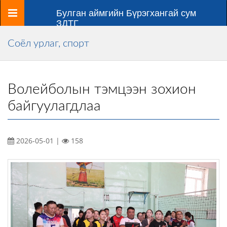
Цэс
Булган аймгийн Бүрэгхангай сум
ЗДТГ
Соёл урлаг, спорт
Волейболын тэмцээн зохион
байгуулагдлаа
2026-05-01 |
158