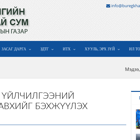
info@buregkha
ЗАСАГ ДАРГА
ЗДТГ
ИТХ
ХУУЛЬ, ЭРХ ЗҮЙ
ИЛ Т
Мэдээ,
Х ҮЙЛЧИЛГЭЭНИЙ
АВХИЙГ БЭХЖҮҮЛЭХ