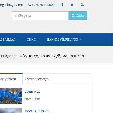
ngai.bu.gov.mn
+976 7034-0000
Хайх
ОД БАЙДАЛ
ОНХС
ЦАХИМ ҮЙЛЧИЛГЭЭ
 мэдээлэл
Хүнс, хөдөө аж ахуй, мал эмнэлэг
Их уншсан
Сүүлд нэмэгдсэн
Бодь мод
2024-04-08
Түүхэн замнал