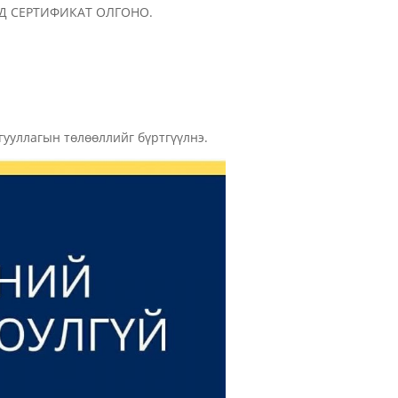
Д СЕРТИФИКАТ ОЛГОНО.
гууллагын төлөөллийг бүртгүүлнэ.