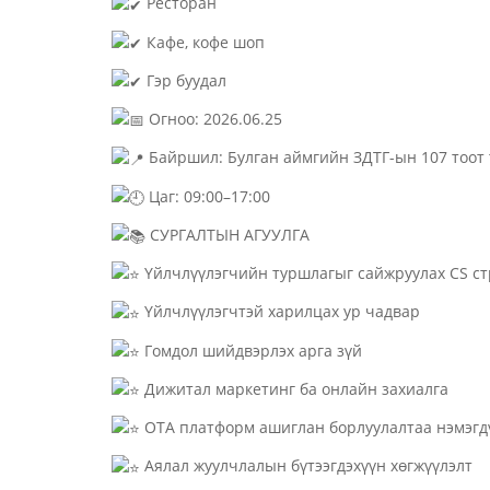
Ресторан
Кафе, кофе шоп
Гэр буудал
Огноо: 2026.06.25
Байршил: Булган аймгийн ЗДТГ-ын 107 тоот
Цаг: 09:00–17:00
СУРГАЛТЫН АГУУЛГА
Үйлчлүүлэгчийн туршлагыг сайжруулах CS ст
Үйлчлүүлэгчтэй харилцах ур чадвар
Гомдол шийдвэрлэх арга зүй
Дижитал маркетинг ба онлайн захиалга
OTA платформ ашиглан борлуулалтаа нэмэгд
Аялал жуулчлалын бүтээгдэхүүн хөгжүүлэлт