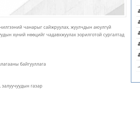
чилгээний чанарыг сайжруулах, жуулчдын аюулгүй
уудын хүний нөөцийг чадавхжуулах зорилготой сургалтад
лагааны байгууллага
, залуучуудын газар