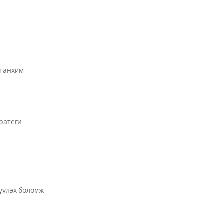
 танхим
ратеги
үүлэх боломж