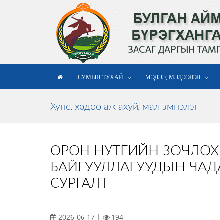
СУМЫН ТУХАЙ
МЭДЭЭ, МЭДЭЭЛЭЛ
Хүнс, хөдөө аж ахуй, мал эмнэлэг
ОРОН НУТГИЙН ЗОЧЛО
БАЙГУУЛЛАГУУДЫН ЧАД
СУРГАЛТ
2026-06-17 |
194