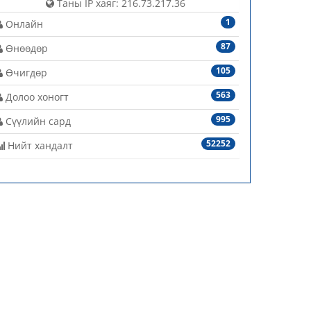
Таны IP хаяг: 216.73.217.36
1
Онлайн
87
Өнөөдөр
105
Өчигдөр
563
Долоо хоногт
995
Сүүлийн сард
52252
Нийт хандалт