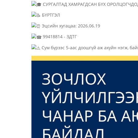
СУРГАЛТАД ХАМРАГДСАН БҮХ ОРОЛЦОГЧДО
БҮРТГЭЛ
Эцсийн хугацаа: 2026.06.19
99418814 - ЗДТГ
Сум бүрээс 5-аас доошгүй аж ахуйн нэгж, бай