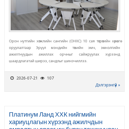
Орон нутгийн хөгжлийн сангийн (ОНХС) 10 сая төгрөгийн хөрөнгө
оруулалтаар Эрүүл мэндийн төвийн эмч, эмнэлгийн
ажилтнуудын ажиллах орчныг сайжруулах хүрээнд
шаардлагатай ширээ, сандлыг шинэчиллээ.
2026-07-21
107
Дэлгэрэнгүй »
Платинум Ланд ХХК нийгмийн
хариуцлагын хүрээнд ажилчдын