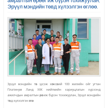
амралтын өрөөг иж бүрэн тохижуулан,
Эрүүл мэндийн төвд хүлээлгэн өглөө.
Эрүүл мэндийн төв үүсэж хөгжсөний 100 жилийн ойг угтан
Платинум Ланд ХХК нийгмийн хариуцлагын хүрээнд
ажилчдын амралтын өрөөг иж бүрэн тохижуулан, Эрүүл мэндийн
төвд хүлээлгэн өглөө.