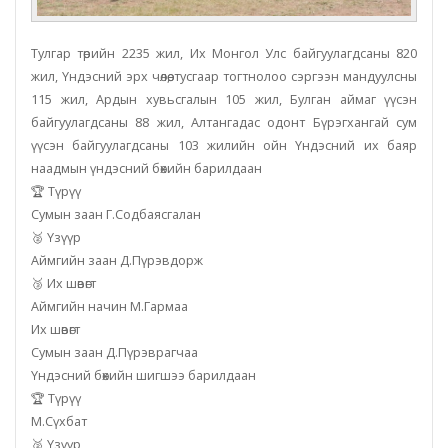
Тулгар төрийн 2235 жил, Их Монгол Улс байгуулагдсаны 820
жил, Үндэсний эрх чөлөө, тусгаар тогтнолоо сэргээн мандуулсны
115 жил, Ардын хувьсгалын 105 жил, Булган аймаг үүсэн
байгуулагдсаны 88 жил, Алтангадас одонт Бүрэгхангай сум
үүсэн байгуулагдсаны 103 жилийн ойн Үндэсний их баяр
наадмын үндэсний бөхийн барилдаан
🏆 Түрүү
Сумын заан Г.Содбаясгалан
🥈 Үзүүр
Аймгийн заан Д.Пүрэвдорж
🥉 Их шөвөгт
Аймгийн начин М.Гармаа
Их шөвөгт
Сумын заан Д.Пүрэврагчаа
Үндэсний бөхийн шигшээ барилдаан
🏆 Түрүү
М.Сүхбат
🥈 Үзүүр