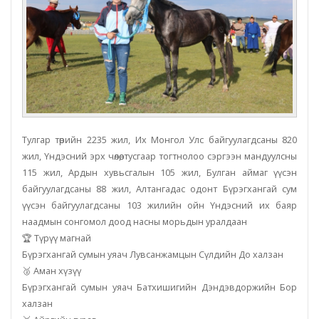
Тулгар төрийн 2235 жил, Их Монгол Улс байгуулагдсаны 820
жил, Үндэсний эрх чөлөө, тусгаар тогтнолоо сэргээн мандуулсны
115 жил, Ардын хувьсгалын 105 жил, Булган аймаг үүсэн
байгуулагдсаны 88 жил, Алтангадас одонт Бүрэгхангай сум
үүсэн байгуулагдсаны 103 жилийн ойн Үндэсний их баяр
наадмын сонгомол доод насны морьдын уралдаан
🏆 Түрүү магнай
Бүрэгхангай сумын уяач Лувсанжамцын Сүлдийн До халзан
🥈 Аман хүзүү
Бүрэгхангай сумын уяач Батхишигийн Дэндэвдоржийн Бор
халзан