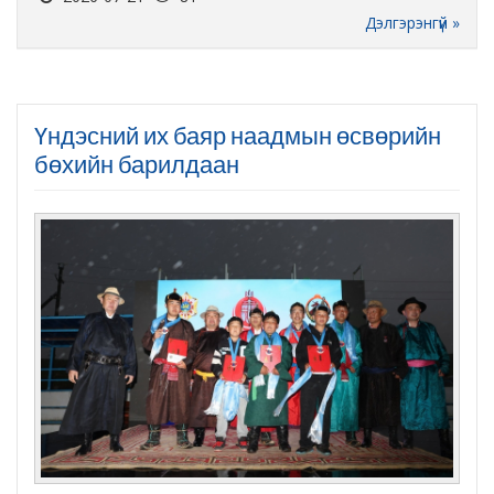
Дэлгэрэнгүй »
Үндэсний их баяр наадмын өсвөрийн
бөхийн барилдаан