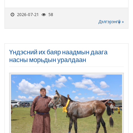
2026-07-21
58
Дэлгэрэнгүй »
Үндэсний их баяр наадмын даага
насны морьдын уралдаан