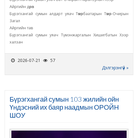
Айргийн дөрөв
Бүрэгхангай сумын алдарт уяач Төмөрбаатарын Төмөр-Очирын
Загал
Айргийн тав
Бүрэгхангай сумын уяач Түмэнжаргалын Хишигбатын Хээр
халзан
2026-07-21
57
Дэлгэрэнгүй »
Бүрэгхангай сумын 103 жилийн ойн
Үндэсний их баяр наадмын ОРОЙН
ШОУ