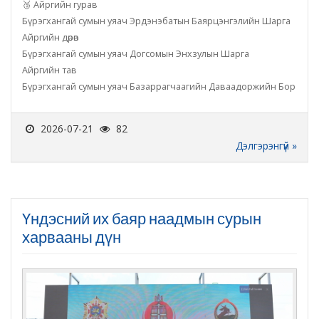
🥉 Айргийн гурав
Бүрэгхангай сумын уяач Эрдэнэбатын Баярцэнгэлийн Шарга
Айргийн дөрөв
Бүрэгхангай сумын уяач Догсомын Энхзулын Шарга
Айргийн тав
Бүрэгхангай сумын уяач Базаррагчаагийн Даваадоржийн Бор
2026-07-21
82
Дэлгэрэнгүй »
Үндэсний их баяр наадмын сурын
харвааны дүн