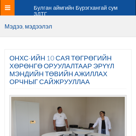
Цэс
Булган аймгийн Бүрэгхангай сум
ЗДТГ
Мэдээ, мэдээлэл
ОНХС-ИЙН 10 САЯ ТӨГРӨГИЙН
ХӨРӨНГӨ ОРУУЛАЛТААР ЭРҮҮЛ
МЭНДИЙН ТӨВИЙН АЖИЛЛАХ
ОРЧНЫГ САЙЖРУУЛЛАА