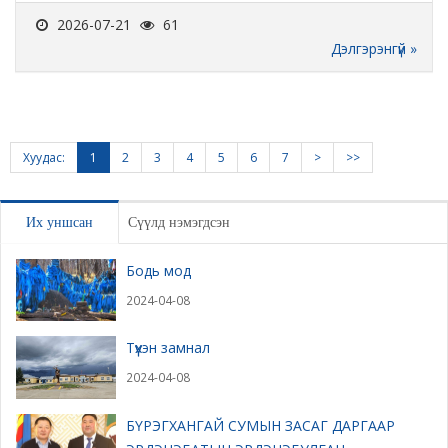
2026-07-21
61
Дэлгэрэнгүй »
Хуудас:
1
2
3
4
5
6
7
>
>>
Их уншсан
Сүүлд нэмэгдсэн
Бодь мод
2024-04-08
Түүхэн замнал
2024-04-08
БҮРЭГХАНГАЙ СУМЫН ЗАСАГ ДАРГААР