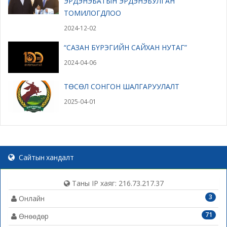
ЭРДЭНЭБАТЫН ЭРДЭНЭБУЛГАН
ТОМИЛОГДЛОО
2024-12-02
“САЗАН БҮРЭГИЙН САЙХАН НУТАГ”
2024-04-06
ТӨСӨЛ СОНГОН ШАЛГАРУУЛАЛТ
2025-04-01
Сайтын хандалт
Таны IP хаяг: 216.73.217.37
3
Онлайн
71
Өнөөдөр