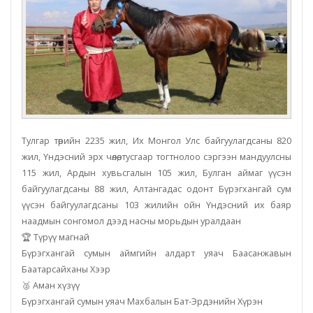
Тулгар төрийн 2235 жил, Их Монгол Улс байгуулагдсаны 820
жил, Үндэсний эрх чөлөө, тусгаар тогтнолоо сэргээн мандуулсны
115 жил, Ардын хувьсгалын 105 жил, Булган аймаг үүсэн
байгуулагдсаны 88 жил, Алтангадас одонт Бүрэгхангай сум
үүсэн байгуулагдсаны 103 жилийн ойн Үндэсний их баяр
наадмын сонгомол дээд насны морьдын уралдаан
🏆 Түрүү магнай
Бүрэгхангай сумын аймгийн алдарт уяач Баасанжавын
Баатарсайханы Хээр
🥈 Аман хүзүү
Бүрэгхангай сумын уяач Махбалын Бат-Эрдэнийн Хүрэн