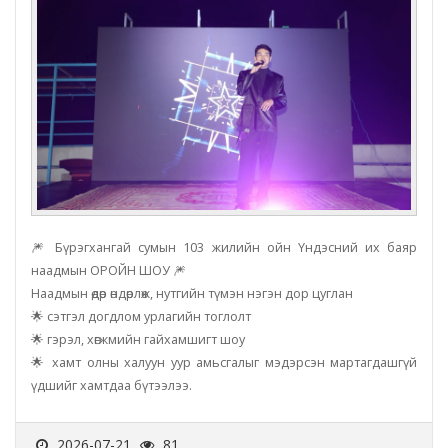
🎆 Бүрэгхангай сумын 103 жилийн ойн Үндэсний их баяр
наадмын ОРОЙН ШОУ 🎆
Наадмын өдөр өндөрлөж, нутгийн түмэн нэгэн дор цуглан
🌟 сэтгэл догдлом урлагийн тоглолт
🌟 гэрэл, хөгжмийн гайхамшигт шоу
🌟 хамт олны халуун уур амьсгалыг мэдэрсэн мартагдашгүй
үдшийг хамтдаа бүтээлээ.
2026-07-21
81