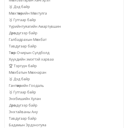
Мөнхбаатарын Хангэрэл
🥈 Дэд байр
Мөнхтөмөрийн Мөнхтулга
🥉 Гутгаар байр
Үүрийнтуяагийн Амартүвшин
Дөрөвдүгээр байр
Галбадрахын Мөнхбат
Тавдугаар байр
Төмөр-Очирын Сүлдболд
Хүүхдийн эмэгтэй харваа
🏆 Тэргүүн байр
Мөнхбатын Мөнхнаран
🥈 Дэд байр
Гантөмөрийн Гоодаль
🥉 Гутгаар байр
Энхбишийн Хулан
Дөрөвдүгээр байр
Энхтайваны Ану
Тавдугаар байр
Бадамын Эрдэнэтуяа