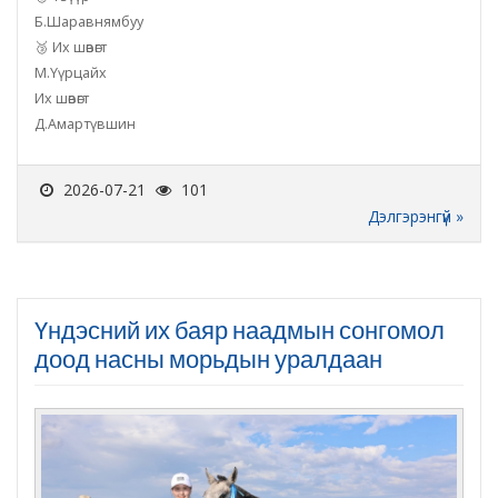
Б.Шаравнямбуу
🥉 Их шөвөгт
М.Үүрцайх
Их шөвөгт
Д.Амартүвшин
2026-07-21
101
Дэлгэрэнгүй »
Үндэсний их баяр наадмын сонгомол
доод насны морьдын уралдаан