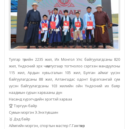
Тулгар төрийн 2235 жил, Их Монгол Улс байгуулагдсаны 820
жил, Үндэсний эрх чөлөө, тусгаар тогтнолоо сэргээн мандуулсны
115 жил, Ардын хувьсгалын 105 жил, Булган аймаг үүсэн
байгуулагдсаны 88 жил, Алтангадас одонт Бүрэгхангай сум
үүсэн байгуулагдсаны 103 жилийн ойн Үндэсний их баяр
наадмын сурын харвааны дүн
Насанд хүрэгчдийн эрэгтэй харваа
🏆 Тэргүүн байр
Сумын мэргэн Э.Энхтүвшин
🥈 Дэд байр
Аймгийн мэргэн, спортын мастер Г.Гамтөмөр