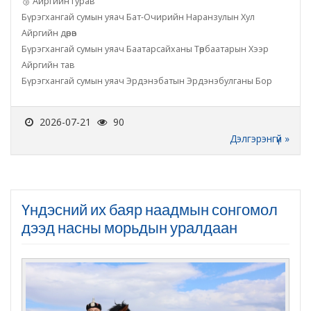
🥉 Айргийн гурав
Бүрэгхангай сумын уяач Бат-Очирийн Наранзулын Хул
Айргийн дөрөв
Бүрэгхангай сумын уяач Баатарсайханы Төрбаатарын Хээр
Айргийн тав
Бүрэгхангай сумын уяач Эрдэнэбатын Эрдэнэбулганы Бор
2026-07-21
90
Дэлгэрэнгүй »
Үндэсний их баяр наадмын сонгомол
дээд насны морьдын уралдаан