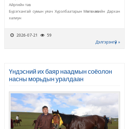
Айргийн тав
Бүрэгхангай сумын уяач Хүрэлбаатарын Мөнгөнхөлөгийн Дархан
халиун
2026-07-21
59
Дэлгэрэнгүй »
Үндэсний их баяр наадмын соёолон
насны морьдын уралдаан