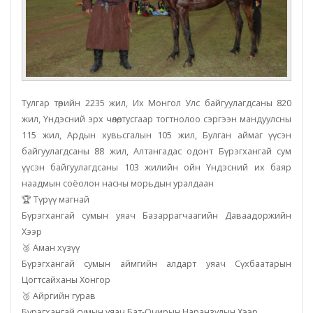
Тулгар төрийн 2235 жил, Их Монгол Улс байгуулагдсаны 820
жил, Үндэсний эрх чөлөө, тусгаар тогтнолоо сэргээн мандуулсны
115 жил, Ардын хувьсгалын 105 жил, Булган аймаг үүсэн
байгуулагдсаны 88 жил, Алтангадас одонт Бүрэгхангай сум
үүсэн байгуулагдсаны 103 жилийн ойн Үндэсний их баяр
наадмын соёолон насны морьдын уралдаан
🏆 Түрүү магнай
Бүрэгхангай сумын уяач Базаррагчаагийн Даваадоржийн
Хээр
🥈 Аман хүзүү
Бүрэгхангай сумын аймгийн алдарт уяач Сүхбаатарын
Цогтсайханы Хонгор
🥉 Айргийн гурав
Бүрэгхангай сумын уяач Бат-Очирын Наранзулын Хээр