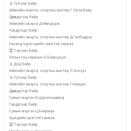
🥉 Гутгаар байр
Аймгийн мэргэн, спортын мастер Г.Ууганбаяр
Дөрөвдүгээр байр
Аймгийн аварга Д.Мөнхдорж
Тавдугаар байр
Аймгийн аварга, спортын мастер Д.Галбадрах
Насанд хүрэгчдийн эмэгтэй харваа
🏆 Тэргүүн байр
Улсын гоц харваач Б.Баярцэцэг
🥈 Дэд байр
Аймгийн аварга, спортын мастер Л.Энхзул
🥉 Гутгаар байр
Аймгийн аварга, спортын мастер Г.Намуун
Дөрөвдүгээр байр
Сумын мэргэн Б.Цэрэннадмид
Тавдугаар байр
Сумын мэргэн Ц.Баярмаа
Хүүхдийн эрэгтэй харваа
🏆 Тэргүүн байр