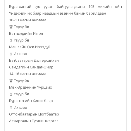
Бүрэгхангай сум үүсэн байгуулагдсаны 103 жилийн ойн
Үндэсний их баяр наадмын өсвөрийн бөхийн барилдаан
10–13 насны ангилал
🏆 Түрүү бөх
Баттөгөлдөрийн Итгэл
🥈 Үзүүр бөх
Машлайн Өсөх-Ирээдүй
🥉 Их шөвөг
Батбаатарын Дэлгэрсайхан
Самдагийн Сандаг-Очир
14–16 насны ангилал
🏆 Түрүү бөх
Мөнх-Эрдэнийн Үүрцайх
🥈 Үзүүр бөх
Бүрэнтөгсийн Хишигбаяр
🥉 Их шөвөг
Отгонбаатарын Цогтбаатар
Азжаргалын Түвшинжаргал