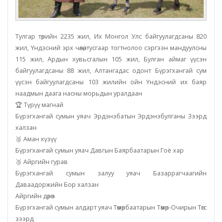
Тулгар төрийн 2235 жил, Их Монгол Улс байгуулагдсаны 820
жил, Үндэсний эрх чөлөө, тусгаар тогтнолоо сэргээн мандуулсны
115 жил, Ардын хувьсгалын 105 жил, Булган аймаг үүсэн
байгуулагдсаны 88 жил, Алтангадас одонт Бүрэгхангай сум
үүсэн байгуулагдсаны 103 жилийн ойн Үндэсний их баяр
наадмын даага насны морьдын уралдаан
🏆 Түрүү магнай
Бүрэгхангай сумын уяач Эрдэнэбатын Эрдэнэбулганы Зээрд
халзан
🥈 Аман хүзүү
Бүрэгхангай сумын уяач Давгын Баярбаатарын Гоё хар
🥉 Айргийн гурав
Бүрэгхангай сумын залуу уяач Базаррагчаагийн
Даваадоржийн Бор халзан
Айргийн дөрөв
Бүрэгхангай сумын алдарт уяач Төмөрбаатарын Төмөр-Очирын Төгс
зээрд