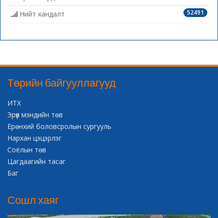
52491
Нийт хандалт
Төрийн байгууллагууд
ИТХ
Эрүүл мэндийн төв
Ерөнхий боловсролын сургууль
Нархан цэцэрлэг
Соёлын төв
Цагдаагийн тасаг
Баг
Сошл хаяг