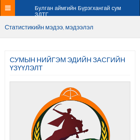
Цэс
Булган аймгийн Бүрэгхангай сум
ЗДТГ
Статистикийн мэдээ, мэдээлэл
СУМЫН НИЙГЭМ ЭДИЙН ЗАСГИЙН
ҮЗҮҮЛЭЛТ