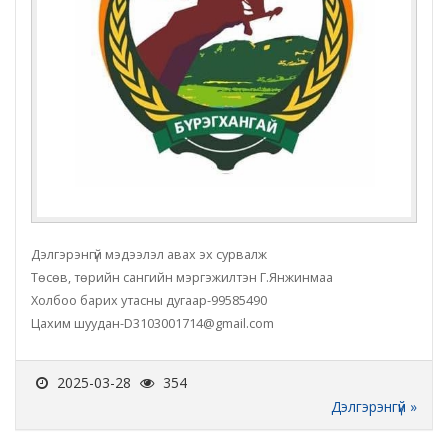
Дэлгэрэнгүй мэдээлэл авах эх сурвалж
Төсөв, төрийн сангийн мэргэжилтэн Г.Янжинмаа
Холбоо барих утасны дугаар-99585490
Цахим шуудан-D3103001714@gmail.com
2025-03-28
354
Дэлгэрэнгүй »