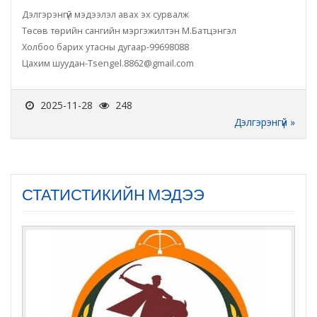
Дэлгэрэнгүй мэдээлэл авах эх сурвалж
Төсөв төрийн сангийн мэргэжилтэн М.Батцэнгэл
Холбоо барих утасны дугаар-99698088
Цахим шуудан-Tsengel.8862@gmail.com
2025-11-28
248
Дэлгэрэнгүй »
СТАТИСТИКИЙН МЭДЭЭ