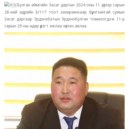
Булган аймгийн Засаг даргын 2024 оны 11 дүгээр сарын
28-ний өдрийн Б/117 тоот захирамжаар Бүрэгхангай сумын
Засаг даргаар Эрдэнэбатын Эрдэнэбулган томилогдож 11-р
сарын 29-ны өдөр үүрэгт ажлаа хүлээн авлаа.