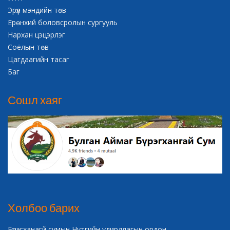
Эрүүл мэндийн төв
Ерөнхий боловсролын сургууль
Нархан цэцэрлэг
Соёлын төв
Цагдаагийн тасаг
Баг
Сошл хаяг
Холбоо барих
Бүрэгханагй сумын Нутгийн удирдлагын ордон