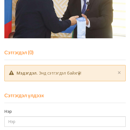
Сэтгэгдэл (0)
×
Мэдэгдэл.
Энд сэтгэгдэл байхгүй!
Сэтгэгдэл үлдээх
Нэр