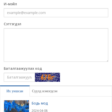
И-мэйл
Сэтгэгдэл
Баталгаажуулах код
Үлдээх
Их уншсан
Сүүлд нэмэгдсэн
Бодь мод
2024-04-08