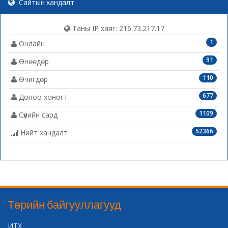
Сайтын хандалт
Таны IP хаяг: 216.73.217.17
1
Онлайн
91
Өнөөдөр
110
Өчигдөр
677
Долоо хоногт
1109
Сүүлийн сард
52366
Нийт хандалт
Төрийн байгууллагууд
ИТХ