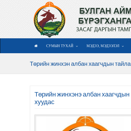
СУМЫН ТУХАЙ
МЭДЭЭ, МЭДЭЭЛЭЛ
Төрийн жинхэн албан хаагчдын тайла
Төрийн жинхэнэ албан хаагчдын 
хуудас