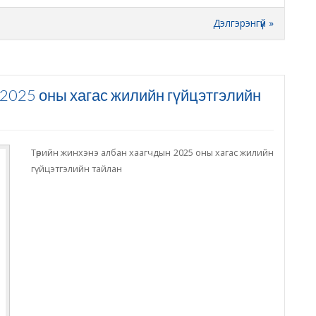
Дэлгэрэнгүй »
2025 оны хагас жилийн гүйцэтгэлийн
Төрийн жинхэнэ албан хаагчдын 2025 оны хагас жилийн
гүйцэтгэлийн тайлан