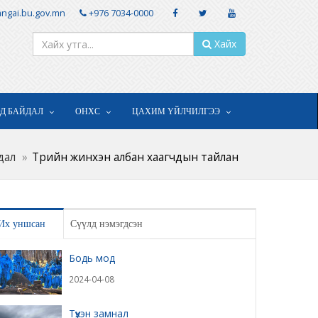
ngai.bu.gov.mn
+976 7034-0000
Хайх
ОД БАЙДАЛ
ОНХС
ЦАХИМ ҮЙЛЧИЛГЭЭ
дал
Төрийн жинхэн албан хаагчдын тайлан
Их уншсан
Сүүлд нэмэгдсэн
Бодь мод
2024-04-08
Түүхэн замнал