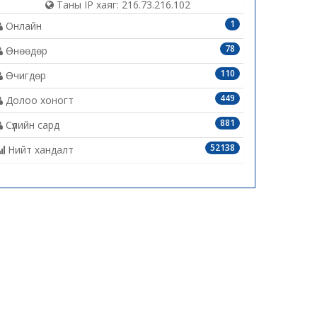
Таны IP хаяг: 216.73.216.102
1
Онлайн
78
Өнөөдөр
110
Өчигдөр
449
Долоо хоногт
881
Сүүлийн сард
52138
Нийт хандалт