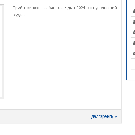
Төрийн жинхэнэ албан хаагчдын 2024 оны үнэлгээний
хуудас
Дэлгэрэнгүй »