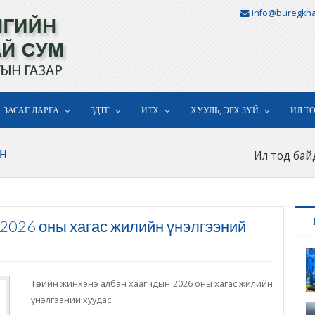
info@buregkha
ЗАСАГ ДАРГА
ЗДТГ
ИТХ
ХУУЛЬ, ЭРХ ЗҮЙ
ИЛ Т
н
Ил тод бай
2026 оны хагас жилийн үнэлгээний
Төрийн жинхэнэ албан хаагчдын 2026 оны хагас жилийн
үнэлгээний хуудас