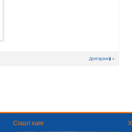
Дэлгэрэнгүй »
Сошл хаяг
Х