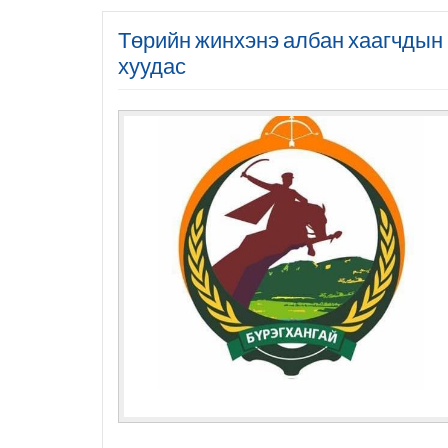
Төрийн жинхэнэ албан хаагчдын 
хуудас