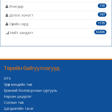
110
Өчигдөр
747
Долоо хоногт
1179
Сүүлийн сард
52436
Нийт хандалт
Төрийн байгууллагууд
ИТХ
Эрүүл мэндийн төв
Ерөнхий боловсролын сургууль
Нархан цэцэрлэг
Соёлын төв
Цагдаагийн тасаг