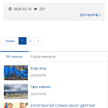
2026-02-16
221
Дэлгэрэнгүй »
Хуудас:
1
2
>
Их уншсан
Сүүлд нэмэгдсэн
Бодь мод
2024-04-08
Түүхэн замнал
2024-04-08
БҮРЭГХАНГАЙ СУМЫН ЗАСАГ ДАРГААР