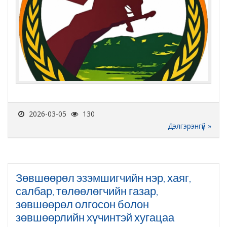
2026-03-05
130
Дэлгэрэнгүй »
Зөвшөөрөл эзэмшигчийн нэр, хаяг,
салбар, төлөөлөгчийн газар,
зөвшөөрөл олгосон болон
зөвшөөрлийн хүчинтэй хугацаа