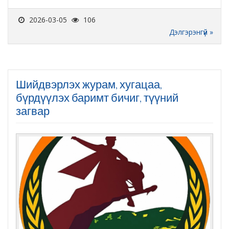
2026-03-05
106
Дэлгэрэнгүй »
Шийдвэрлэх журам, хугацаа,
бүрдүүлэх баримт бичиг, түүний
загвар