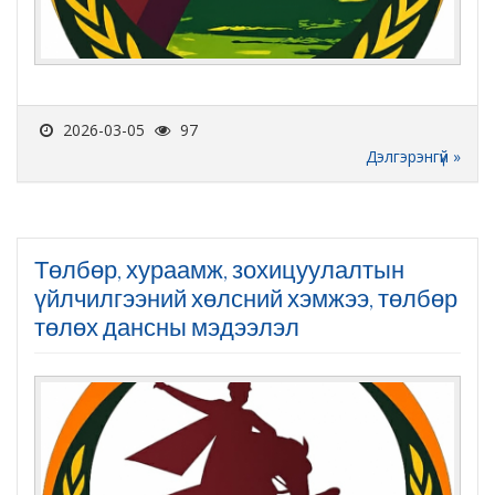
2026-03-05
97
Дэлгэрэнгүй »
Төлбөр, хураамж, зохицуулалтын
үйлчилгээний хөлсний хэмжээ, төлбөр
төлөх дансны мэдээлэл