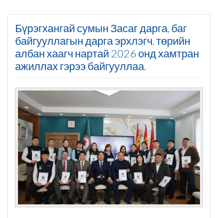
Бүрэгхангай сумын Засаг дарга, баг
байгууллагын дарга эрхлэгч, төрийн
албан хаагч нартай 2026 онд хамтран
ажиллах гэрээ байгууллаа.