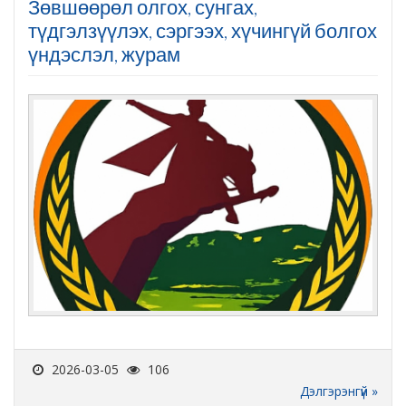
Зөвшөөрөл олгох, сунгах,
түдгэлзүүлэх, сэргээх, хүчингүй болгох
үндэслэл, журам
2026-03-05
106
Дэлгэрэнгүй »