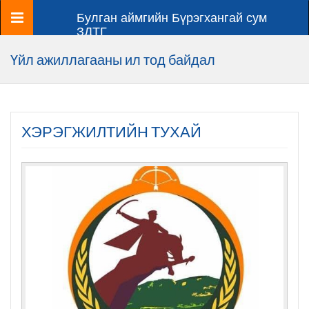
Цэс
Булган аймгийн Бүрэгхангай сум
ЗДТГ
Үйл ажиллагааны ил тод байдал
ХЭРЭГЖИЛТИЙН ТУХАЙ