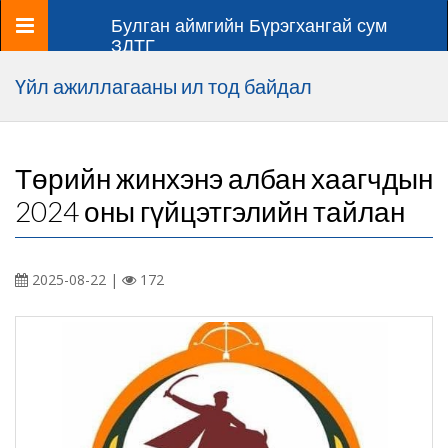
Цэс
Булган аймгийн Бүрэгхангай сум
ЗДТГ
Үйл ажиллагааны ил тод байдал
Төрийн жинхэнэ албан хаагчдын
2024 оны гүйцэтгэлийн тайлан
2025-08-22 |
172