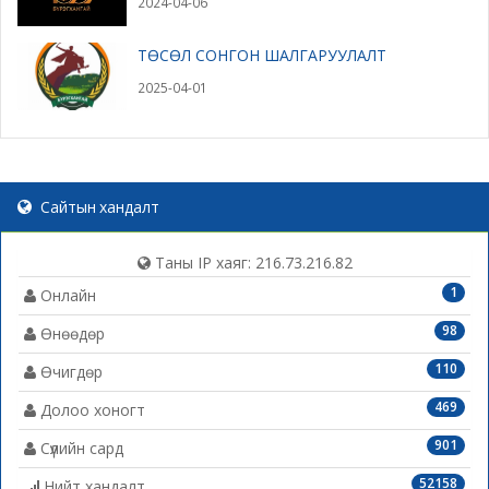
2024-04-06
ТӨСӨЛ СОНГОН ШАЛГАРУУЛАЛТ
2025-04-01
Сайтын хандалт
Таны IP хаяг: 216.73.216.82
1
Онлайн
98
Өнөөдөр
110
Өчигдөр
469
Долоо хоногт
901
Сүүлийн сард
52158
Нийт хандалт