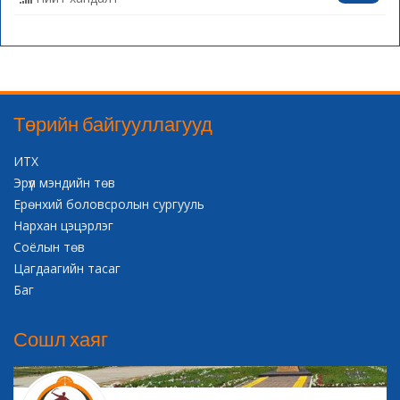
Төрийн байгууллагууд
ИТХ
Эрүүл мэндийн төв
Ерөнхий боловсролын сургууль
Нархан цэцэрлэг
Соёлын төв
Цагдаагийн тасаг
Баг
Сошл хаяг