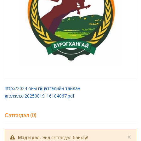
http://2024 оны гүйцэтгэлийн тайлан
үргэлжлэл20250819_16184067.pdf
Сэтгэгдэл (0)
×
Мэдэгдэл.
Энд сэтгэгдэл байхгүй!