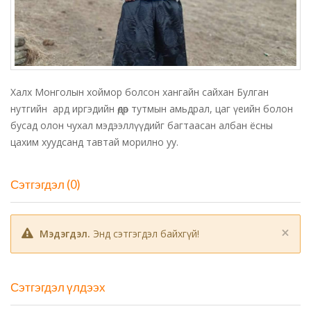
Халх Монголын хоймор болсон хангайн сайхан Булган
нутгийн ард иргэдийн өдөр тутмын амьдрал, цаг үеийн болон
бусад олон чухал мэдээллүүдийг багтаасан албан ёсны
цахим хуудсанд тавтай морилно уу.
Сэтгэгдэл (0)
×
Мэдэгдэл.
Энд сэтгэгдэл байхгүй!
Сэтгэгдэл үлдээх