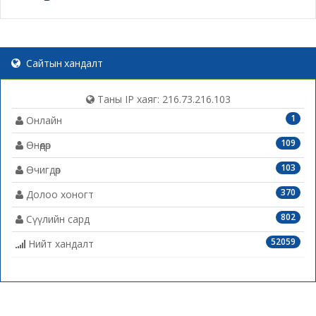
Сайтын хандалт
Таны IP хаяг: 216.73.216.103
1
Онлайн
109
Өнөөдөр
103
Өчигдөр
370
Долоо хоногт
802
Сүүлийн сард
52059
Нийт хандалт