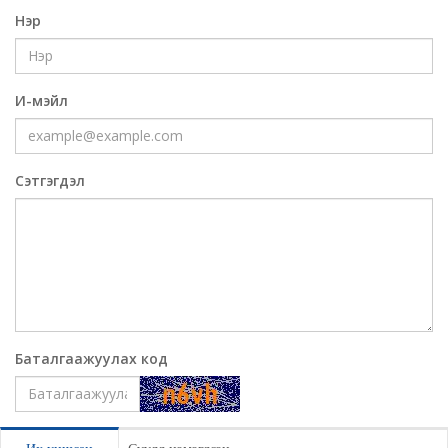
Нэр
И-мэйл
Сэтгэгдэл
Баталгаажуулах код
Үлдээх