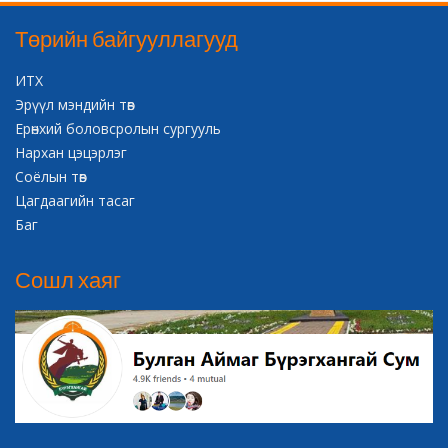
Төрийн байгууллагууд
ИТХ
Эрүүл мэндийн төв
Ерөнхий боловсролын сургууль
Нархан цэцэрлэг
Соёлын төв
Цагдаагийн тасаг
Баг
Сошл хаяг