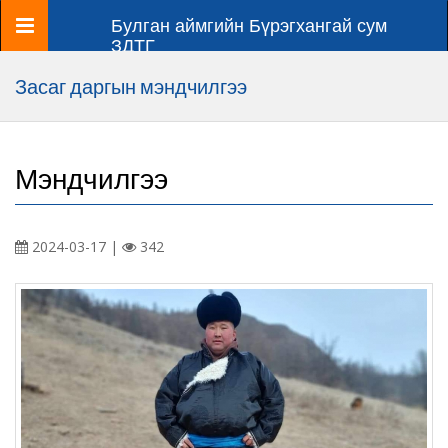
Цэс
Булган аймгийн Бүрэгхангай сум
ЗДТГ
Засаг даргын мэндчилгээ
Мэндчилгээ
2024-03-17 |
342