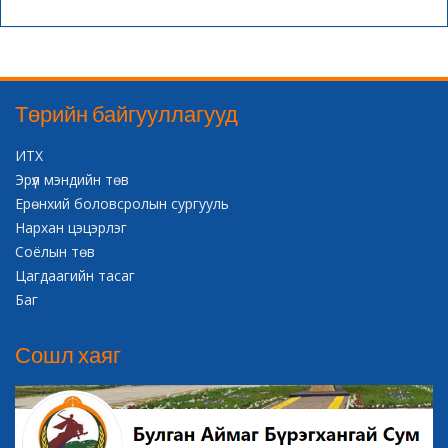
Төрийн байгууллагууд
ИТХ
Эрүүл мэндийн төв
Ерөнхий боловсролын сургууль
Нархан цэцэрлэг
Соёлын төв
Цагдаагийн тасаг
Баг
Сошл хаяг