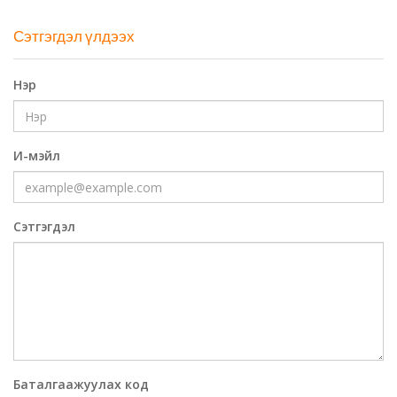
Сэтгэгдэл үлдээх
Нэр
И-мэйл
Сэтгэгдэл
Баталгаажуулах код