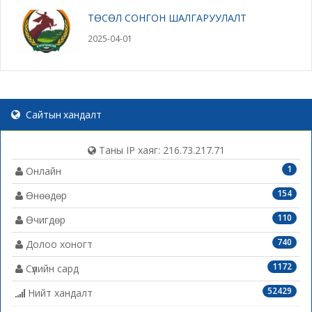
ТӨСӨЛ СОНГОН ШАЛГАРУУЛАЛТ
2025-04-01
Сайтын хандалт
Таны IP хаяг: 216.73.217.71
1
Онлайн
154
Өнөөдөр
110
Өчигдөр
740
Долоо хоногт
1172
Сүүлийн сард
52429
Нийт хандалт