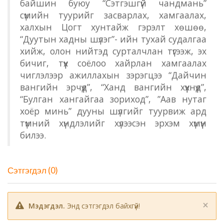
байшин буюу “Сэтгэшгүй чандмань”
сүмийн туурийг засварлах, хамгаалах,
халхын Цогт хунтайж гэрэлт хөшөө,
“Дуутын хадны шүлэг”- ийн тухай судалгаа
хийж, олон нийтэд сурталчлан түгээж, эх
бичиг, түүх соёлоо хайрлан хамгаалах
чиглэлээр ажиллахын зэрэгцээ “Дайчин
вангийн эрчүүд”, “Ханд вангийн хүүхнүүд”,
“Булган хангайгаа зориход”, ”Аав нутаг
хоёр минь” дууны шүлгийг туурвиж ард
түмний хүндлэлийг хүлээсэн эрхэм хүмүүн
билээ.
Сэтгэгдэл (0)
×
Мэдэгдэл.
Энд сэтгэгдэл байхгүй!