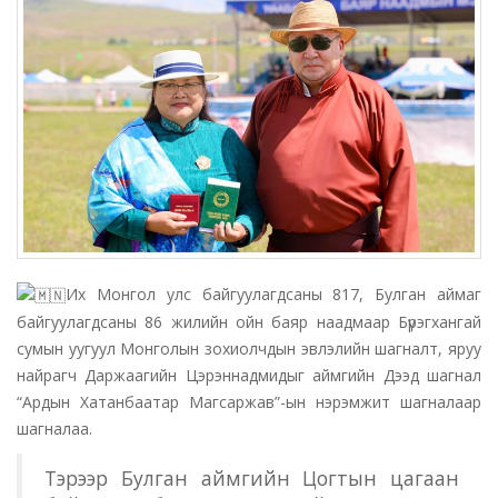
Их Монгол улс байгуулагдсаны 817, Булган аймаг
байгуулагдсаны 86 жилийн ойн баяр наадмаар Бүрэгхангай
сумын уугуул Монголын зохиолчдын эвлэлийн шагналт, яруу
найрагч Даржаагийн Цэрэннадмидыг аймгийн Дээд шагнал
“Ардын Хатанбаатар Магсаржав”-ын нэрэмжит шагналаар
шагналаа.
Тэрээр Булган аймгийн Цогтын цагаан