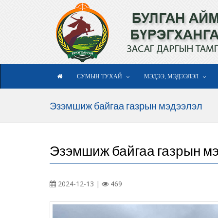
СУМЫН ТУХАЙ
МЭДЭЭ, МЭДЭЭЛЭЛ
Эзэмшиж байгаа газрын мэдээлэл
Эзэмшиж байгаа газрын м
2024-12-13 |
469