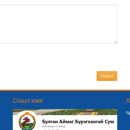
Үлдээх
Сошл хаяг
Х
Б