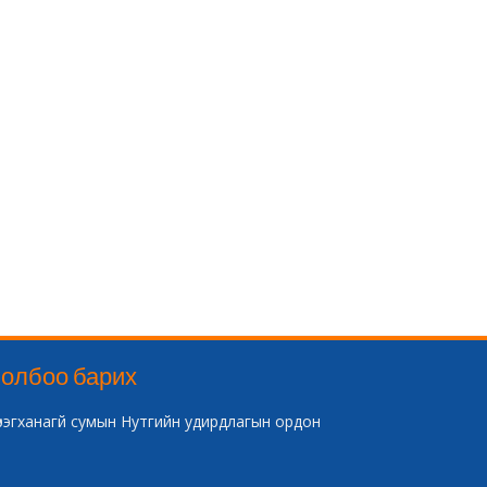
олбоо барих
үрэгханагй сумын Нутгийн удирдлагын ордон