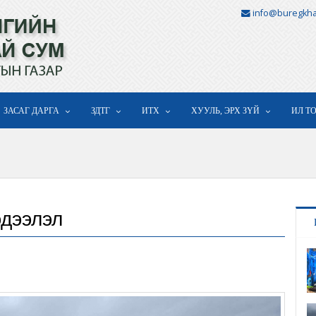
info@buregkha
ЗАСАГ ДАРГА
ЗДТГ
ИТХ
ХУУЛЬ, ЭРХ ЗҮЙ
ИЛ Т
эдээлэл