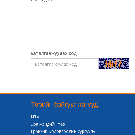
Баталгаажуулах код
Төрийн байгууллагууд
ИТХ
Эрүүл мэндийн төв
Ерөнхий боловсролын сургууль