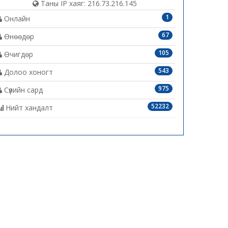
Таны IP хаяг: 216.73.216.145
1
Онлайн
67
Өнөөдөр
105
Өчигдөр
543
Долоо хоногт
975
Сүүлийн сард
52232
Нийт хандалт