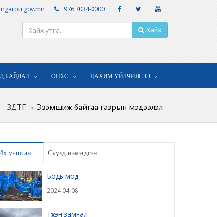
ngai.bu.gov.mn
+976 7034-0000
Хайх
ОД БАЙДАЛ
ОНХС
ЦАХИМ ҮЙЛЧИЛГЭЭ
ЗДТГ
Эзэмшиж байгаа газрын мэдээлэл
Их уншсан
Сүүлд нэмэгдсэн
Бодь мод
2024-04-08
Түүхэн замнал