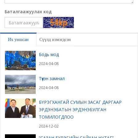
Баталгаажуулах код
Үлдээх
Их уншсан
Сүүлд нэмэгдсэн
Бодь мод
2024-04-08
Түүхэн замнал
2024-04-08
БҮРЭГХАНГАЙ СУМЫН ЗАСАГ ДАРГААР
ЭРДЭНЭБАТЫН ЭРДЭНЭБУЛГАН
ТОМИЛОГДЛОО
2024-12-02
“САЗАН БҮРЭГИЙН САЙХАН НУТАГ”