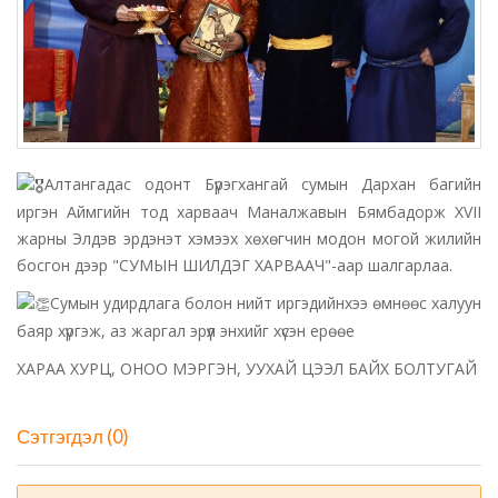
Алтангадас одонт Бүрэгхангай сумын Дархан багийн
иргэн Аймгийн тод харваач Маналжавын Бямбадорж XVII
жарны Элдэв эрдэнэт хэмээх хөхөгчин модон могой жилийн
босгон дээр "СУМЫН ШИЛДЭГ ХАРВААЧ"-аар шалгарлаа.
Сумын удирдлага болон нийт иргэдийнхээ өмнөөс халуун
баяр хүргэж, аз жаргал эрүүл энхийг хүсэн ерөөе
ХАРАА ХУРЦ, ОНОО МЭРГЭН, УУХАЙ ЦЭЭЛ БАЙХ БОЛТУГАЙ
Сэтгэгдэл (0)