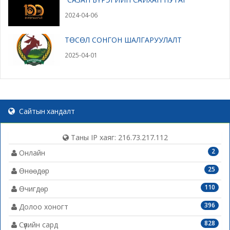
2024-04-06
ТӨСӨЛ СОНГОН ШАЛГАРУУЛАЛТ
2025-04-01
Сайтын хандалт
Таны IP хаяг: 216.73.217.112
2
Онлайн
25
Өнөөдөр
110
Өчигдөр
396
Долоо хоногт
828
Сүүлийн сард