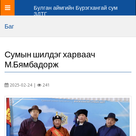
Цэс
Булган аймгийн Бүрэгхангай сум
ЗДТГ
Баг
Сумын шилдэг харваач
М.Бямбадорж
2025-02-24 |
241