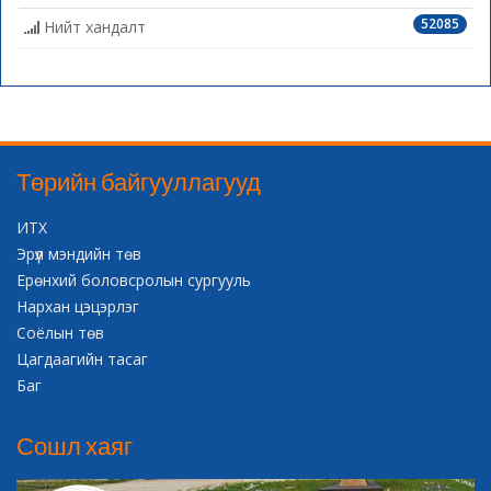
52085
Нийт хандалт
Төрийн байгууллагууд
ИТХ
Эрүүл мэндийн төв
Ерөнхий боловсролын сургууль
Нархан цэцэрлэг
Соёлын төв
Цагдаагийн тасаг
Баг
Сошл хаяг