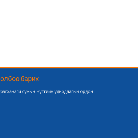
олбоо барих
үрэгханагй сумын Нутгийн удирдлагын ордон