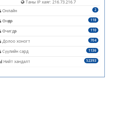
Таны IP хаяг: 216.73.216.7
2
Онлайн
118
Өнөөдөр
110
Өчигдөр
704
Долоо хоногт
1136
Сүүлийн сард
52393
Нийт хандалт