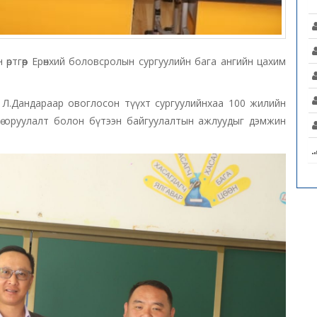
н өртгөөр Ерөнхий боловсролын сургуулийн бага ангийн цахим
Л.Дандараар овоглосон түүхт сургуулийнхаа 100 жилийн
гө оруулалт болон бүтээн байгуулалтын ажлуудыг дэмжин