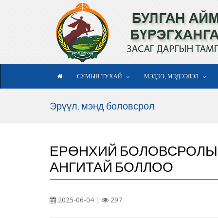
СУМЫН ТУХАЙ
МЭДЭЭ, МЭДЭЭЛЭЛ
Эрүүл, мэнд боловсрол
ЕРӨНХИЙ БОЛОВСРОЛЫН
АНГИТАЙ БОЛЛОО
2025-06-04 |
297