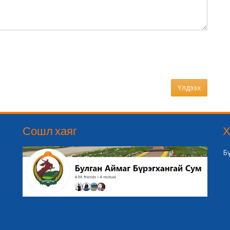
Үлдээх
Сошл хаяг
Х
Б