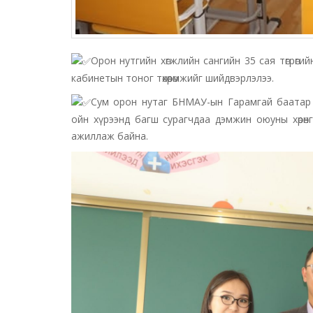
Орон нутгийн хөгжлийн сангийн 35 сая төгрөгий
кабинетын тоног төхөөрөмжийг шийдвэрлэлээ.
Сум орон нутаг БНМАУ-ын Гарамгай баатар 
ойн хүрээнд багш сурагчдаа дэмжин оюуны хөрөн
ажиллаж байна.