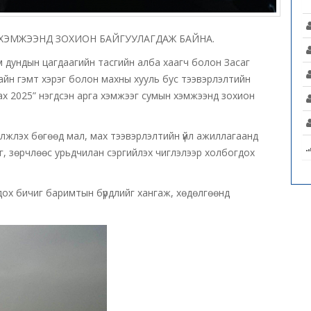
 ХЭМЖЭЭНД ЗОХИОН БАЙГУУЛАГДАЖ БАЙНА.
м дундын цагдаагийн тасгийн алба хаагч болон Засаг
айн гэмт хэрэг болон махны хууль бус тээвэрлэлтийн
х 2025” нэгдсэн арга хэмжээг сумын хэмжээнд зохион
гэлжлэх бөгөөд мал, мах тээвэрлэлтийн үйл ажиллагаанд
эг, зөрчлөөс урьдчилан сэргийлэх чиглэлээр холбогдох
дох бичиг баримтын бүрдлийг хангаж, хөдөлгөөнд