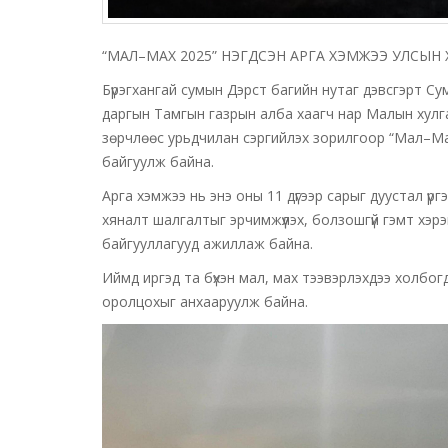
“МАЛ–МАХ 2025” НЭГДСЭН АРГА ХЭМЖЭЭ УЛСЫН
Бүрэгхангай сумын Дэрст багийн нутаг дэвсгэрт Су
даргын Тамгын газрын алба хаагч нар Малын хулг
зөрчлөөс урьдчилан сэргийлэх зорилгоор “Мал–Ма
байгуулж байна.
Арга хэмжээ нь энэ оны 11 дүгээр сарыг дуустал үр
хяналт шалгалтыг эрчимжүүлэх, болзошгүй гэмт хэр
байгууллагууд ажиллаж байна.
Иймд иргэд та бүхэн мал, мах тээвэрлэхдээ холбог
оролцохыг анхааруулж байна.