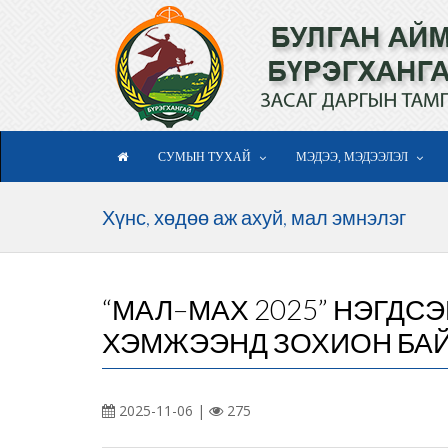
СУМЫН ТУХАЙ
МЭДЭЭ, МЭДЭЭЛЭЛ
Хүнс, хөдөө аж ахуй, мал эмнэлэг
“МАЛ–МАХ 2025” НЭГДС
ХЭМЖЭЭНД ЗОХИОН БАЙ
2025-11-06 |
275