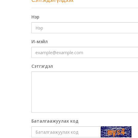
Нэр
И-мэйл
Сэтгэгдэл
Баталгаажуулах код