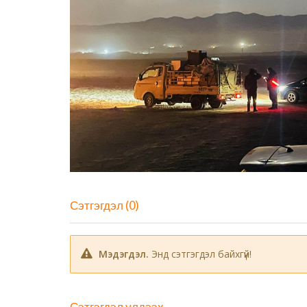
Сэтгэгдэл (0)
Мэдэгдэл.
Энд сэтгэгдэл байхгүй!
Сэтгэгдэл үлдээх