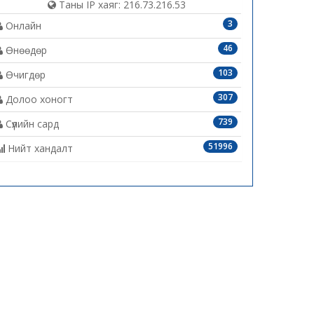
Таны IP хаяг: 216.73.216.53
3
Онлайн
46
Өнөөдөр
103
Өчигдөр
307
Долоо хоногт
739
Сүүлийн сард
51996
Нийт хандалт