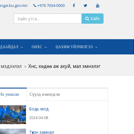
ngai.bu.gov.mn
+976 7034-0000
Хайх
ОД БАЙДАЛ
ОНХС
ЦАХИМ ҮЙЛЧИЛГЭЭ
 мэдээлэл
Хүнс, хөдөө аж ахуй, мал эмнэлэг
Их уншсан
Сүүлд нэмэгдсэн
Бодь мод
2024-04-08
Түүхэн замнал