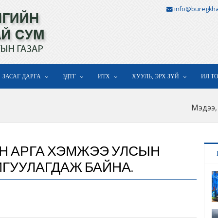
info@buregkha
ЗАСАГ ДАРГА
ЗДТГ
ИТХ
ХУУЛЬ, ЭРХ ЗҮЙ
ИЛ Т
Мэдээ,
ЭН АРГА ХЭМЖЭЭ УЛСЫН
ГУУЛАГДАЖ БАЙНА.