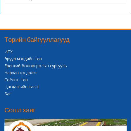
Төрийн байгууллагууд
ИТХ
Эрүүл мэндийн төв
Ерөнхий боловсролын сургууль
Нархан цэцэрлэг
Соёлын төв
Цагдаагийн тасаг
Баг
Сошл хаяг