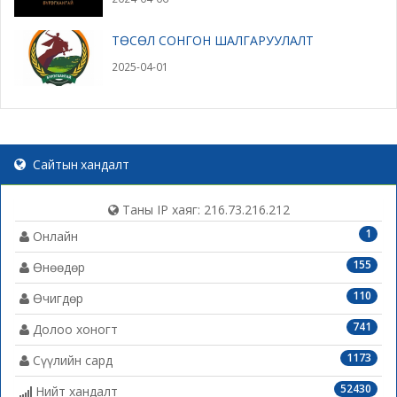
ТӨСӨЛ СОНГОН ШАЛГАРУУЛАЛТ
2025-04-01
Сайтын хандалт
Таны IP хаяг: 216.73.216.212
1
Онлайн
155
Өнөөдөр
110
Өчигдөр
741
Долоо хоногт
1173
Сүүлийн сард
52430
Нийт хандалт