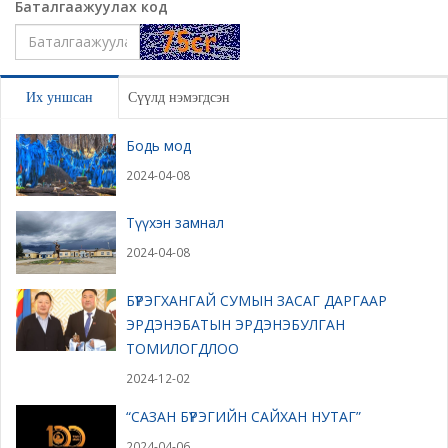
Баталгаажуулах код
Үлдээх
Их уншсан
Сүүлд нэмэгдсэн
Бодь мод
2024-04-08
Түүхэн замнал
2024-04-08
БҮРЭГХАНГАЙ СУМЫН ЗАСАГ ДАРГААР
ЭРДЭНЭБАТЫН ЭРДЭНЭБУЛГАН
ТОМИЛОГДЛОО
2024-12-02
“САЗАН БҮРЭГИЙН САЙХАН НУТАГ”
2024-04-06