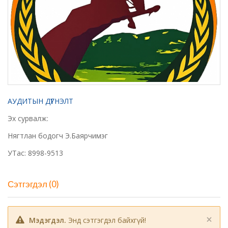
АУДИТЫН ДҮГНЭЛТ
Эх сурвалж:
Нягтлан бодогч Э.Баярчимэг
УТас: 8998-9513
Сэтгэгдэл (0)
×
Мэдэгдэл.
Энд сэтгэгдэл байхгүй!