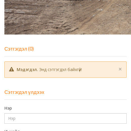
Сэтгэгдэл (0)
×
Мэдэгдэл.
Энд сэтгэгдэл байхгүй!
Сэтгэгдэл үлдээх
Нэр