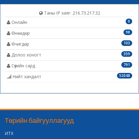
Таны IP хаяг: 216.73.217.32
0
Онлайн
98
Өнөөдөр
103
Өчигдөр
359
Долоо хоногт
791
Сүүлийн сард
52048
Нийт хандалт
Төрийн байгууллагууд
ИТХ