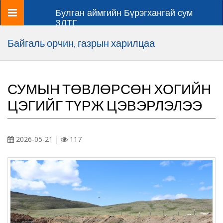
Цэс
Булган аймгийн Бүрэгхангай сум
ЗДТГ
Байгаль орчин, газрын харилцаа
СУМЫН ТӨВЛӨРСӨН ХОГИЙН
ЦЭГИЙГ ТҮРЖ ЦЭВЭРЛЭЛЭЭ
2026-05-21 |
117