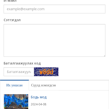
И-мэйл
Сэтгэгдэл
Баталгаажуулах код
Үлдээх
Их уншсан
Сүүлд нэмэгдсэн
Бодь мод
2024-04-08