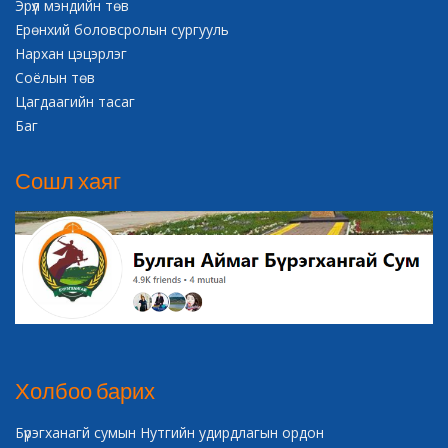
Эрүүл мэндийн төв
Ерөнхий боловсролын сургууль
Нархан цэцэрлэг
Соёлын төв
Цагдаагийн тасаг
Баг
Сошл хаяг
Холбоо барих
Бүрэгханагй сумын Нутгийн удирдлагын ордон