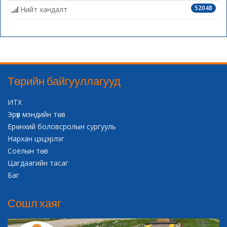
52048
Нийт хандалт
Төрийн байгууллагууд
ИТХ
Эрүүл мэндийн төв
Ерөнхий боловсролын сургууль
Нархан цэцэрлэг
Соёлын төв
Цагдаагийн тасаг
Баг
Сошл хаяг