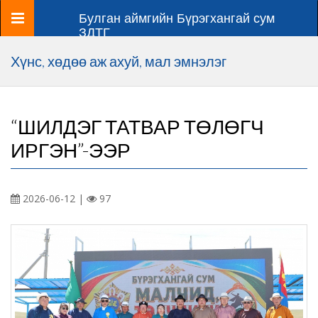
Цэс
Булган аймгийн Бүрэгхангай сум
ЗДТГ
Хүнс, хөдөө аж ахуй, мал эмнэлэг
“ШИЛДЭГ ТАТВАР ТӨЛӨГЧ
ИРГЭН”-ЭЭР
2026-06-12 |
97