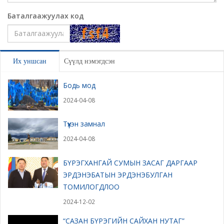
Баталгаажуулах код
Үлдээх
Их уншсан
Сүүлд нэмэгдсэн
Бодь мод
2024-04-08
Түүхэн замнал
2024-04-08
БҮРЭГХАНГАЙ СУМЫН ЗАСАГ ДАРГААР
ЭРДЭНЭБАТЫН ЭРДЭНЭБУЛГАН
ТОМИЛОГДЛОО
2024-12-02
“САЗАН БҮРЭГИЙН САЙХАН НУТАГ”