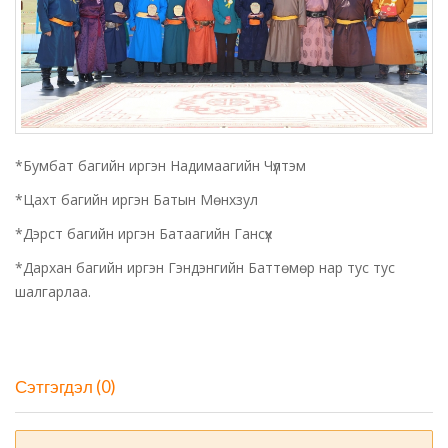
*Бумбат багийн иргэн Надимаагийн Чүлтэм
*Цахт багийн иргэн Батын Мөнхзул
*Дэрст багийн иргэн Батаагийн Гансүх
*Дархан багийн иргэн Гэндэнгийн Баттөмөр нар тус тус
шалгарлаа.
Сэтгэгдэл (0)