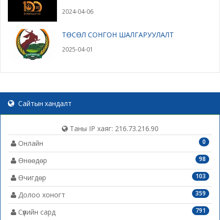
2024-04-06
ТӨСӨЛ СОНГОН ШАЛГАРУУЛАЛТ
2025-04-01
Сайтын хандалт
Таны IP хаяг: 216.73.216.90
0
Онлайн
98
Өнөөдөр
103
Өчигдөр
359
Долоо хоногт
791
Сүүлийн сард