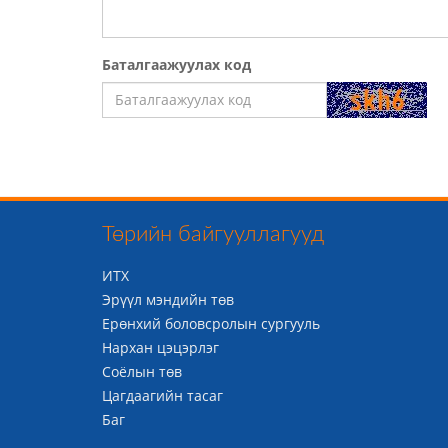
Баталгаажуулах код
Төрийн байгууллагууд
ИТХ
Эрүүл мэндийн төв
Ерөнхий боловсролын сургууль
Нархан цэцэрлэг
Соёлын төв
Цагдаагийн тасаг
Баг