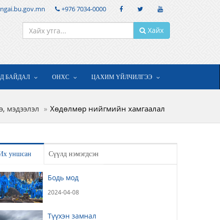
ngai.bu.gov.mn
+976 7034-0000
Хайх
ОД БАЙДАЛ
ОНХС
ЦАХИМ ҮЙЛЧИЛГЭЭ
э, мэдээлэл
Хөдөлмөр нийгмийн хамгаалал
Их уншсан
Сүүлд нэмэгдсэн
Бодь мод
2024-04-08
Түүхэн замнал