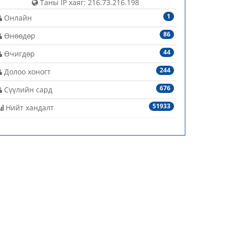
Таны IP хаяг: 216.73.216.198
1
Онлайн
86
Өнөөдөр
44
Өчигдөр
244
Долоо хоногт
676
Сүүлийн сард
51933
Нийт хандалт