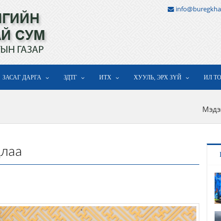
info@buregkha
ЗАСАГ ДАРГА
ЗДТГ
ИТХ
ХУУЛЬ, ЭРХ ЗҮЙ
ИЛ Т
Мэдэ
длаа