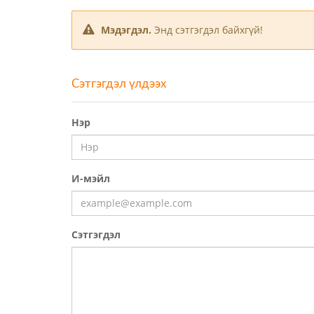
Мэдэгдэл.
Энд сэтгэгдэл байхгүй!
Сэтгэгдэл үлдээх
Нэр
И-мэйл
Сэтгэгдэл