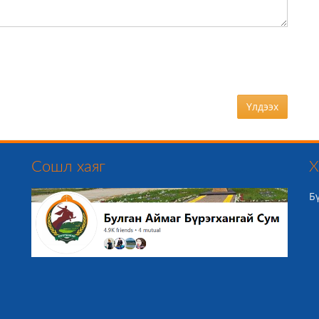
Үлдээх
Сошл хаяг
Х
Б