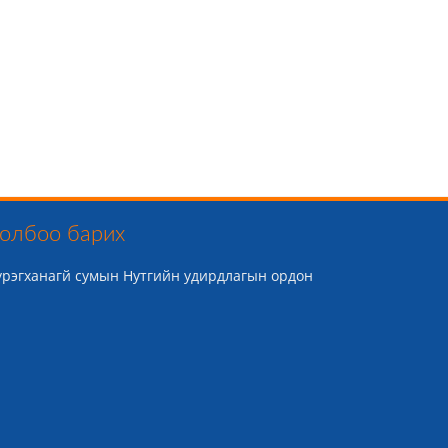
олбоо барих
үрэгханагй сумын Нутгийн удирдлагын ордон