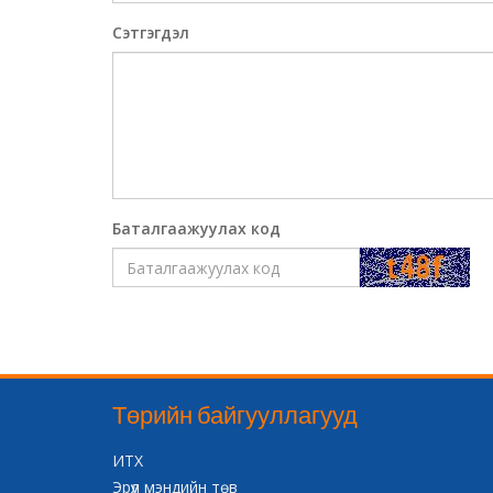
Сэтгэгдэл
Баталгаажуулах код
Төрийн байгууллагууд
ИТХ
Эрүүл мэндийн төв