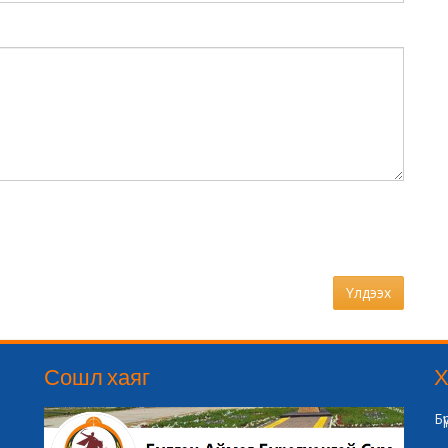
Үлдээх
Сошл хаяг
Х
Б