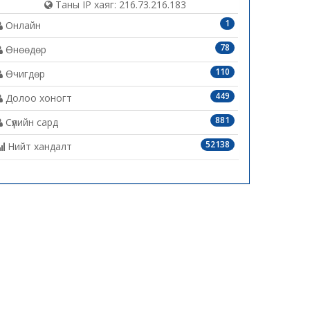
Таны IP хаяг: 216.73.216.183
1
Онлайн
78
Өнөөдөр
110
Өчигдөр
449
Долоо хоногт
881
Сүүлийн сард
52138
Нийт хандалт