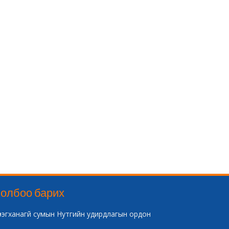
олбоо барих
үрэгханагй сумын Нутгийн удирдлагын ордон