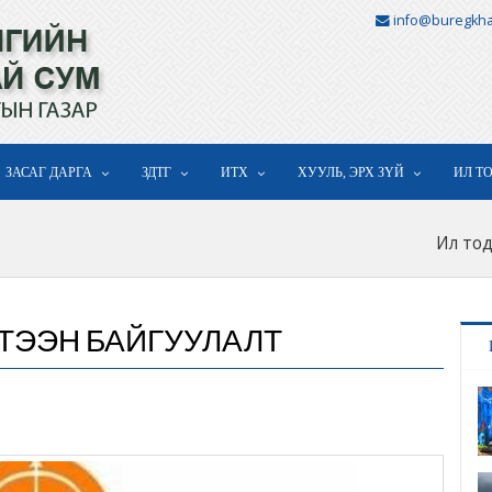
info@buregkha
ЗАСАГ ДАРГА
ЗДТГ
ИТХ
ХУУЛЬ, ЭРХ ЗҮЙ
ИЛ Т
Ил тод
ҮТЭЭН БАЙГУУЛАЛТ