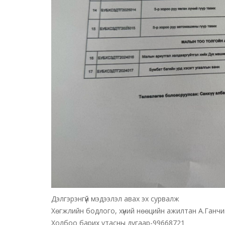
Дэлгэрэнгүй мэдээлэл авах эх сурвалж
Хөгжлийн бодлого, хүний нөөцийн ажилтан А.Ганчи
Холбоо барих утасны дугаар-99668721