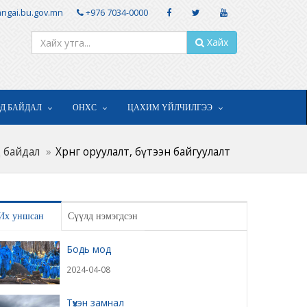
ngai.bu.gov.mn
+976 7034-0000
Хайх
ОД БАЙДАЛ
ОНХС
ЦАХИМ ҮЙЛЧИЛГЭЭ
 байдал
Хөрөнгө оруулалт, бүтээн байгуулалт
Их уншсан
Сүүлд нэмэгдсэн
Бодь мод
2024-04-08
Түүхэн замнал