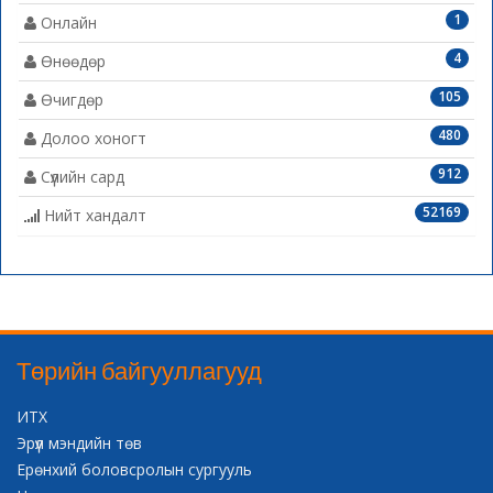
1
Онлайн
4
Өнөөдөр
105
Өчигдөр
480
Долоо хоногт
912
Сүүлийн сард
52169
Нийт хандалт
Төрийн байгууллагууд
ИТХ
Эрүүл мэндийн төв
Ерөнхий боловсролын сургууль