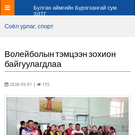
Цэс
Булган аймгийн Бүрэгхангай сум
ЗДТГ
Соёл урлаг, спорт
Волейболын тэмцээн зохион
байгуулагдлаа
2026-05-01 |
155