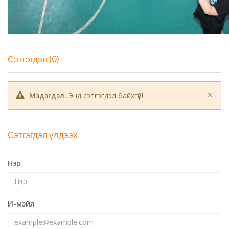
Сэтгэгдэл (0)
×
Мэдэгдэл.
Энд сэтгэгдэл байхгүй!
Сэтгэгдэл үлдээх
Нэр
И-мэйл