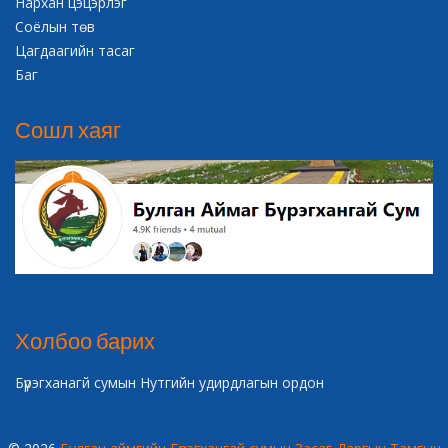
Нархан цэцэрлэг
Соёлын төв
Цагдаагийн тасаг
Баг
Сошл хаяг
Холбоо барих
Бүрэгханагй сумын Нутгийн удирдлагын ордон