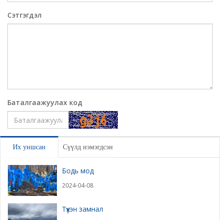
Сэтгэгдэл
Баталгаажуулах код
Үлдээх
Их уншсан
Сүүлд нэмэгдсэн
Бодь мод
2024-04-08
Түүхэн замнал