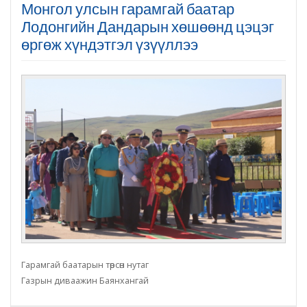
Монгол улсын гарамгай баатар
Лодонгийн Дандарын хөшөөнд цэцэг
өргөж хүндэтгэл үзүүллээ
Гарамгай баатарын төрсөн нутаг
Газрын диваажин Баянхангай