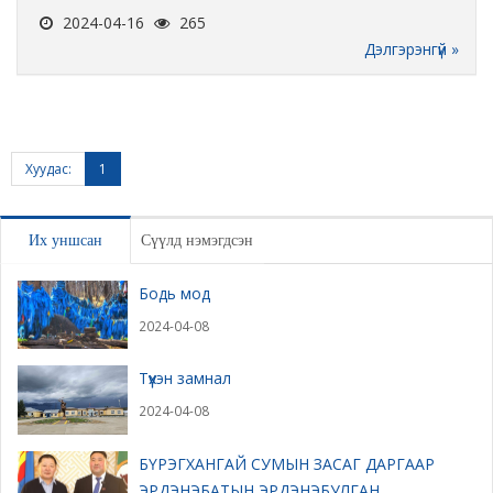
2024-04-16
265
Дэлгэрэнгүй »
Хуудас:
1
Их уншсан
Сүүлд нэмэгдсэн
Бодь мод
2024-04-08
Түүхэн замнал
2024-04-08
БҮРЭГХАНГАЙ СУМЫН ЗАСАГ ДАРГААР
ЭРДЭНЭБАТЫН ЭРДЭНЭБУЛГАН