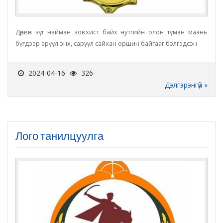
Дөрвөн зүг найман зовхист байх нутгийн олон түмэн маань
бүгдээр эрүүл энх, саруул сайхан оршин байгааг бэлгэдсэн
2024-04-16
326
Дэлгэрэнгүй »
Лого танилцуулга