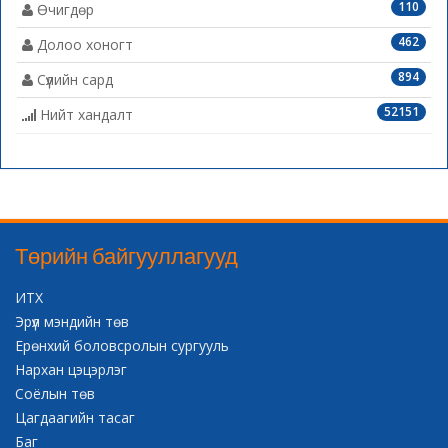
110
Өчигдөр
462
Долоо хоногт
894
Сүүлийн сард
52151
Нийт хандалт
Төрийн байгууллагууд
ИТХ
Эрүүл мэндийн төв
Ерөнхий боловсролын сургууль
Нархан цэцэрлэг
Соёлын төв
Цагдаагийн тасаг
Баг