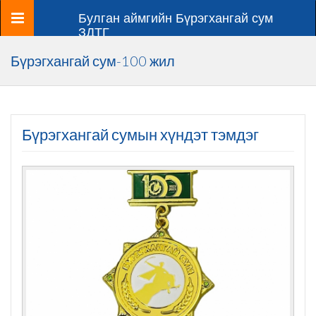
Цэс
Булган аймгийн Бүрэгхангай сум
ЗДТГ
Бүрэгхангай сум-100 жил
Бүрэгхангай сумын хүндэт тэмдэг